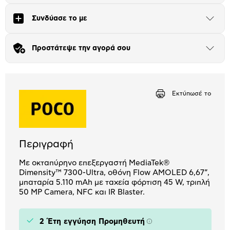
Πλαίσιο δια 4+2
Συνδύασε το με
Μήνα Μήνα
Άνοιξε
το
μπλοκ
Αριθμός δόσεων
Ποσό/Μήνα
Προστάτεψε την αγορά σου
Άνοιξε
13,75 €
το
μπλοκ
Εκτύπωσέ το
Περιγραφή
Με οκταπύρηνο επεξεργαστή MediaTek®
Dimensity™ 7300-Ultra, οθόνη Flow AMOLED 6,67”,
μπαταρία 5.110 mAh με ταχεία φόρτιση 45 W, τριπλή
50 MP Camera, NFC και IR Blaster.
2 Έτη εγγύηση Προμηθευτή
Πληροφορίες