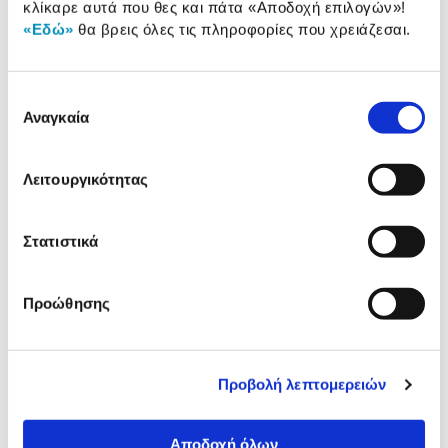
κλίκαρε αυτά που θες και πάτα
«Αποδοχή επιλογών»
!
«Εδώ»
θα βρεις όλες τις πληροφορίες που χρειάζεσαι.
Συνδύασέ
το με
Επιλογή
Αναγκαία
συγκατάθεσης
Xiaomi Φορτιστής PD 1 Θέσης
33W Λευκό Με Καλώδιο
24,90 €
Λειτουργικότητας
Προσθήκη
Στατιστικά
Προώθησης
Αναλυτική
Αναλυτική παρουσίαση
παρουσίαση
Προδιαγραφές
Προβολή λεπτομερειών
Χαρακτηριστικά
προϊόντος
Αποδοχή όλων