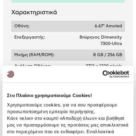
Χαρακτηριστικά
Οθόνη:
6.67" Amoled
Επεξεργαστής:
8πύρηνος Dimensity
7300-Ultra
Μνήμη (RAM/ROM):
8 GB / 256 GB
Ανάλυση Οθόνης:
2712 x 1220 pixels
Στο Πλαίσιο χρησιμοποιούμε Cookies!
ΒΛΕΠΕΙΣ:
Χρησιμοποιούμε cookies, για να σου προσφέρουμε
προσωποποιημένη εμπειρία περιήγησης.
POCO X7 8/256GB Black
Κάνε «κλικ» στο κουμπί
«Αποδοχή όλων»
και βοήθησέ
μας να προσαρμόσουμε τις προτάσεις μας αποκλειστικά
329,90 €
στο περιεχόμενο που σε ενδιαφέρει. Εναλλακτικά