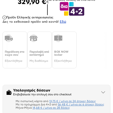
329,90 €
ή
Προϊόν Ελληνικής αντιπροσωπείας
Δες το εκθεσιακό προϊόν από κοντά!
Eδώ
Παράδοση στο
Παραλαβή από
BOX NOW
χώρο σου
κατάστημα
locker
Εξαντλήθηκε
Μη διαθέσιμο
Εξαντλήθηκε
Υπολογισμός δόσεων
Άνοιξε
Επιβεβαίωσε την επιλογή σου στο checkout
το
μπλοκ
Με πιστωτική κάρτα από
13,75 € / μήνα σε 24 άτοκες δόσεις
Πιστωτική κάρτα
Με το πρόγραμμα Δια 4+2 από
56,48 € / μήνα σε 6 άτοκες δόσεις
Μήνα-Μήνα
14,68 € / μήνα σε 28 δόσεις