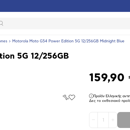
Αναζήτηση
ones
Motorola Moto G54 Power Edition 5G 12/256GB Midnight Blue
tion 5G 12/256GB
159,90
Προϊόν Ελληνικής αντ
Σύγκρινέ
Προσθήκη
Δες το εκθεσιακό προϊ
το
στα
Αγαπημένα
υνση
ραφίας
1