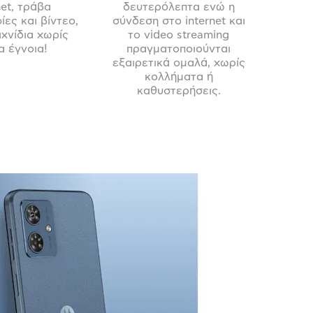
net, τράβα
δευτερόλεπτα ενώ η
ες και βίντεο,
σύνδεση στο internet και
ιχνίδια χωρίς
το video streaming
α έγνοια!
πραγματοποιούνται
εξαιρετικά ομαλά, χωρίς
κολλήματα ή
καθυστερήσεις.