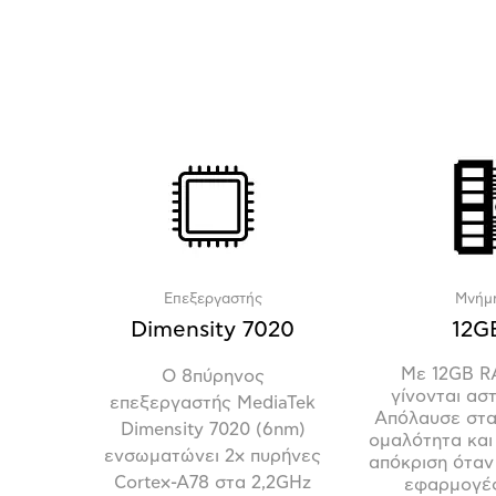
Επεξεργαστής
Μνήμ
Dimensity 7020
12G
Με 12GB R
O
8πύρηνος
γίνονται αστ
επεξεργαστής
MediaTek
Απόλαυσε στα
Dimensity
7020 (6
nm
)
ομαλότητα και
ενσωματώνει 2
x
πυρήνες
απόκριση όταν
Cortex
-
A
78 στα 2,2
GHz
εφαρμογές