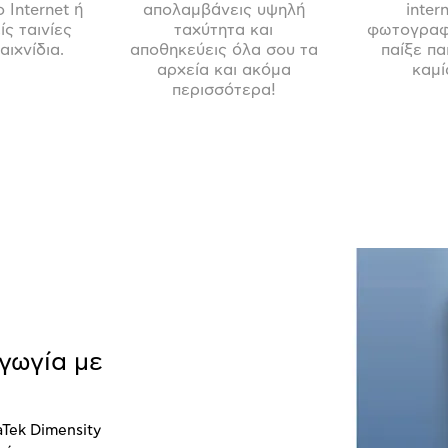
 Internet ή
απολαμβάνεις υψηλή
inter
ς ταινίες
ταχύτητα και
φωτογραφί
αιχνίδια.
αποθηκεύεις όλα σου τα
παίξε πα
αρχεία και ακόμα
καμί
περισσότερα!
γωγία με
aTek
Dimensity