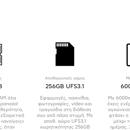
η
Αποθηκευτικός χώρος
Μ
B
256GB UFS3.1
60
AM όλα
Εφαρμογές, παιχνίδια,
Με 6000m
ραπιαία!
φωτογραφίες, video και
έχεις ενέ
θερότητα,
τραγούδια στη διάθεση
αγχώνεσαι
 εξαιρετική
σου ανά πάσα στιγμή. Με
φτάσει η
 «ανοίγεις»
αποθ. χώρο UFS3.1
μέχρι τ
, όταν
χωρητικότητας 256GB
ημέρας.