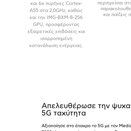
περιηγείσαι στο
και 6
x
πυρήνες
Cortex
-
παρακολουθεί
A
55 στα 2,0
GHz
, καθώς
και παίζεις π
και την
IMG
-
BXM
-8-256
GPU
, προσφέροντας
εξαιρετικές επιδόσεις και
ισορροπημένη
κατανάλωση ενέργειας.
Απελευθέρωσε την ψυχα
5G ταχύτητα
Αξιοποίησε στο έπακρο το 5
G
με τον
Medi