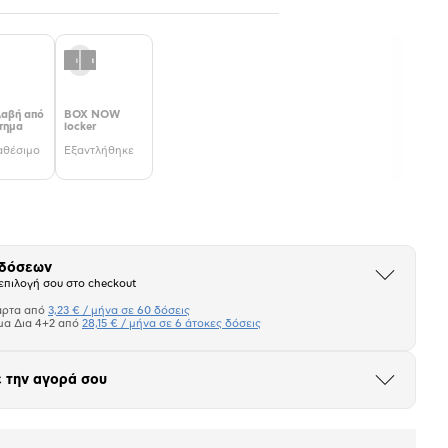
αβή από
BOX NOW
τημα
locker
αθέσιμο
Εξαντλήθηκε
 δόσεων
Άνοιξε
επιλογή σου στο checkout
το
μπλοκ
άρτα από
3,23 € / μήνα σε 60 δόσεις
Πιστωτική κάρτα
μα Δια 4+2 από
28,15 € / μήνα σε 6 άτοκες δόσεις
Πλαίσιο δια 4+2
 την αγορά σου
Άνοιξε
το
σεων
Ποσό/Μήνα
μπλοκ
3,23 €