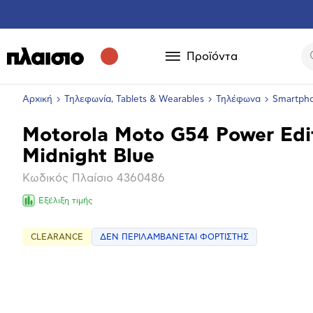
Προϊόντα
Αρχική
Τηλεφωνία, Tablets & Wearables
Τηλέφωνα
Smartph
Motorola Moto G54 Power Edi
Βασικά
Midnight Blue
χαρακτηριστικά
Κωδικός Πλαίσιο
4360486
Εξέλιξη τιμής
CLEARANCE
ΔΕΝ ΠΕΡΙΛΑΜΒΑΝΕΤΑΙ ΦΟΡΤΙΣΤΗΣ
Επόμενο
Μεγέθ
φωτογ