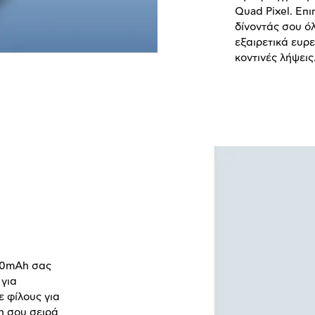
Quad
Pixel
. Επι
δίνοντάς σου όλ
εξαιρετικά ευρε
κοντινές λήψεις
0
mAh
σας
 για
ε φίλους για
η σου σειρά