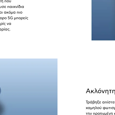
τή που
υσε παιχνίδια
αι ακόμα πιο
γορο 5
G
μπορείς
ρίς να
αρίας.
Ακλόνητη
Τράβηξε απίστ
χαμηλού φωτισμ
την προηγμένη