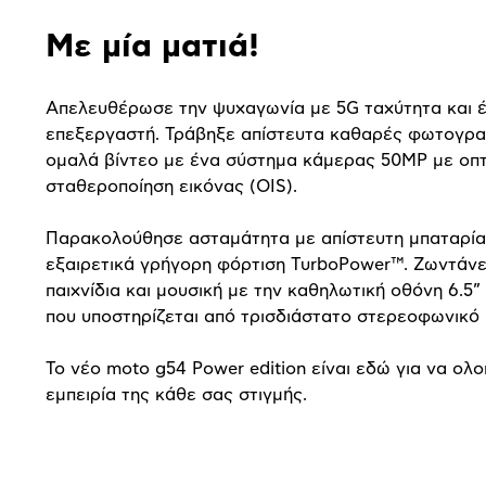
Με μία ματιά!
Απελευθέρωσε την ψυχαγωνία με 5
G
ταχύτητα και 
επεξεργαστή. Τράβηξε απίστευτα καθαρές φωτογραφ
ομαλά βίντεο με ένα σύστημα κάμερας 50
MP
με οπτ
σταθεροποίηση εικόνας (
OIS
).
Παρακολούθησε ασταμάτητα με απίστευτη μπαταρία
εξαιρετικά γρήγορη φόρτιση
TurboPower
™. Ζωντάνε
παιχνίδια και μουσική με την καθηλωτική οθόνη 6.5”
που υποστηρίζεται από τρισδιάστατο στερεοφωνικό 
Το νέο
moto
g
54
Power
edition
είναι εδώ για να ολ
εμπειρία της κάθε σας στιγμής.