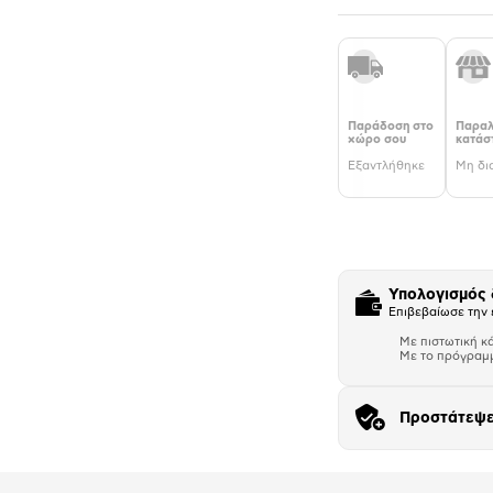
Παράδοση στο
Παραλ
χώρο σου
κατάσ
Εξαντλήθηκε
Μη δι
Υπολογισμός
Επιβεβαίωσε την 
Με πιστωτική κ
Με το πρόγραμ
Προστάτεψε
Αριθμός δό