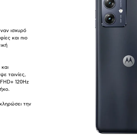
έναν ισχυρό
ίες και πιο
ική
 και
ψε ταινίες,
FHD
+ 120
Hz
ήχο.
οκληρώσει την