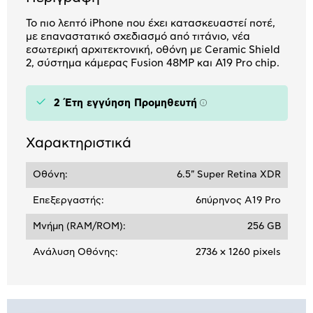
Το πιο λεπτό iPhone που έχει κατασκευαστεί ποτέ,
με επαναστατικό σχεδιασμό από τιτάνιο, νέα
εσωτερική αρχιτεκτονική, οθόνη με Ceramic Shield
2, σύστημα κάμερας Fusion 48MP και A19 Pro chip.
2 Έτη εγγύηση Προμηθευτή
Πληροφορίες
Χαρακτηριστικά
Οθόνη:
6.5" Super Retina XDR
Επεξεργαστής:
6πύρηνος A19 Pro
Μνήμη (RAM/ROM):
256 GB
Ανάλυση Οθόνης:
2736 x 1260 pixels