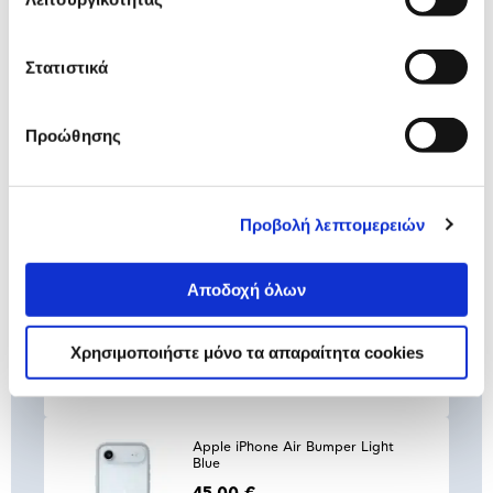
59,00 €
Προσθήκη
Στατιστικά
Apple iPhone Air Bumper Black
Προώθησης
45,00 €
Προσθήκη
Προβολή λεπτομερειών
Apple iPhone Air Bumper Light
Αποδοχή όλων
Gray
45,00 €
Χρησιμοποιήστε μόνο τα απαραίτητα cookies
Προσθήκη
Apple iPhone Air Bumper Light
Blue