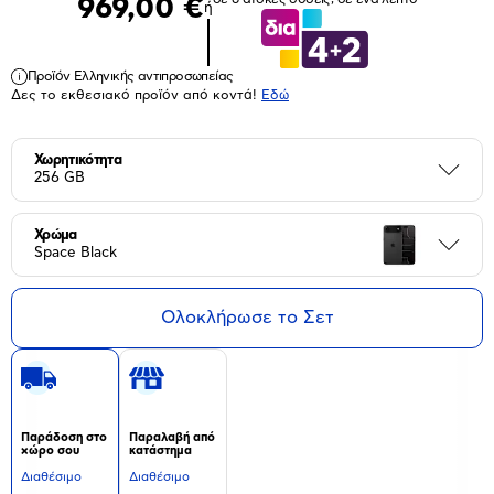
969,00 €
ή
Προϊόν Ελληνικής αντιπροσωπείας
Δες το εκθεσιακό προϊόν από κοντά!
Eδώ
Χωρητικότητα
Περι
256 GB
Χρώμα
Περι
Space Black
Ολοκλήρωσε το Σετ
Παράδοση στο
Παραλαβή από
χώρο σου
κατάστημα
Διαθέσιμο
Διαθέσιμο