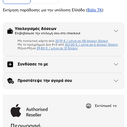
Εκτίμηση παράδοσης για την υπόλοιπη Ελλάδα
(
Βάλε ΤΚ
)
Υπολογισμός δόσεων
Άνοιξε
Επιβεβαίωσε την επιλογή σου στο checkout
το
μπλοκ
Με πιστωτική κάρτα από
20,19 € / μήνα σε 48 άτοκες δόσεις
Πιστωτική κάρτα
Με το πρόγραμμα Δια 4+2 από
163,00 € / μήνα σε 6 άτοκες δόσεις
Μήνα-Μήνα
39,80 € / μήνα σε 31 δόσεις
Πλαίσιο δια 4+2
Συνδύασε το με
Μήνα Μήνα
Άνοιξε
το
μπλοκ
Αριθμός δόσεων
Ποσό/Μήνα
Προστάτεψε την αγορά σου
Άνοιξε
20,19 €
το
μπλοκ
Εκτύπωσέ το
Περιγραφή