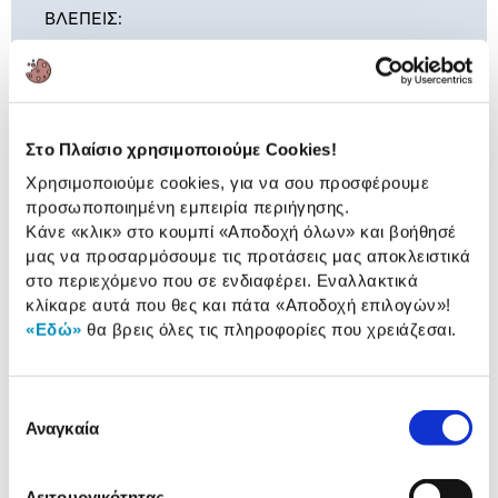
ΒΛΕΠΕΙΣ:
Apple iPhone Air 256GB 5G Space
Black
969,00 €
Στο Πλαίσιο χρησιμοποιούμε Cookies!
Χρησιμοποιούμε cookies, για να σου προσφέρουμε
προσωποποιημένη εμπειρία περιήγησης.
Κάνε «κλικ» στο κουμπί
«Αποδοχή όλων»
και βοήθησέ
Συνδύασέ
το με
μας να προσαρμόσουμε τις προτάσεις μας αποκλειστικά
στο περιεχόμενο που σε ενδιαφέρει. Εναλλακτικά
κλίκαρε αυτά που θες και πάτα
«Αποδοχή επιλογών»
!
Apple iPhone Air MagSafe
Shadow
«Εδώ»
θα βρεις όλες τις πληροφορίες που χρειάζεσαι.
59,00 €
Προσθήκη
Επιλογή
Αναγκαία
συγκατάθεσης
Apple iPhone Air MagSafe Frost
Λειτουργικότητας