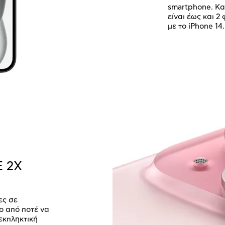
smartphone. Και
είναι έως και 2
με το iPhone 14.
 2Χ
ες σε
ο από ποτέ να
εκπληκτική