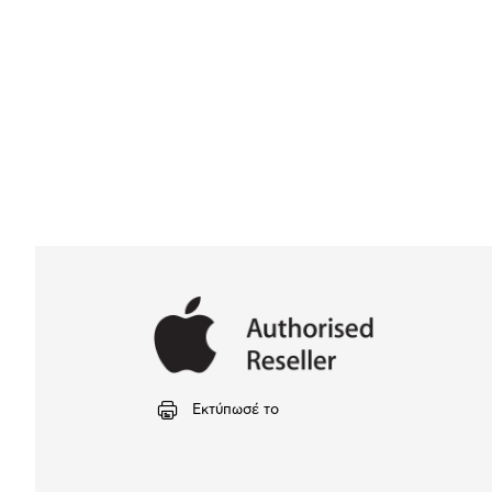
Εκτύπωσέ το