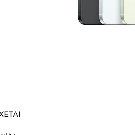
ΧΕΤΑΙ
αι Live