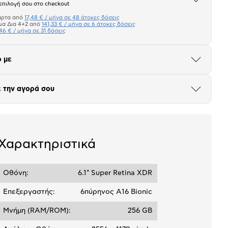
Άνοιξε
επιλογή σου στο checkout
το
μπλοκ
άρτα από
17,48 € / μήνα σε 48 άτοκες δόσεις
Πιστωτική κάρτα
μα Δια 4+2 από
141,33 € / μήνα σε 6 άτοκες δόσεις
46 € / μήνα σε 31 δόσεις
Πλαίσιο δια 4+2
 με
Μήνα Μήνα
Άνοιξε
το
μπλοκ
σεων
Ποσό/Μήνα
 την αγορά σου
Άνοιξε
17,48 €
το
μπλοκ
Χαρακτηριστικά
Οθόνη:
6.1" Super Retina XDR
Επεξεργαστής:
6πύρηνος A16 Bionic
Μνήμη (RAM/ROM):
256 GB