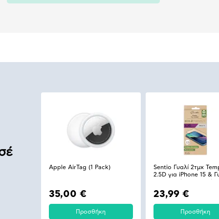
σέ
Apple AirTag (1 Pack)
Sentio Γυαλί 2τμχ Te
2.5D για iPhone 15 & Γ
Προστασίας Καμερών
35,00 €
23,99 €
Προσθήκη
Προσθήκη