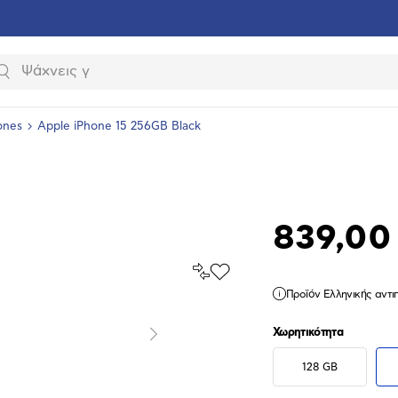
Αναζήτηση
ones
Apple iPhone 15 256GB Black
839,00
Σύγκρινέ
Προσθήκη
το
στα
Προϊόν Ελληνικής αντ
Αγαπημένα
υνση
ραφίας
Χωρητικότητα
Επόμενο
128 GB