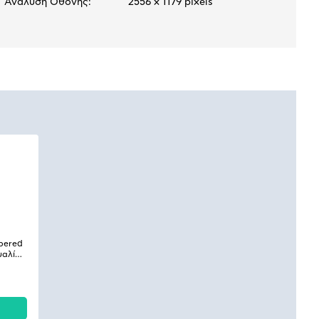
Ανάλυση Οθόνης:
2556 x 1179 pixels
mpered
υαλί