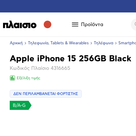
Προϊόντα
Αρχική
Τηλεφωνία, Tablets & Wearables
Τηλέφωνα
Smartph
Apple iPhone 15 256GB Black
Βασικά
Κωδικός Πλαίσιο
4316665
χαρακτηριστικά
Εξέλιξη τιμής
ΔΕΝ ΠΕΡΙΛΑΜΒΑΝΕΤΑΙ ΦΟΡΤΙΣΤΗΣ
Επόμενο
B/A-G
Μεγέθ
φωτογ