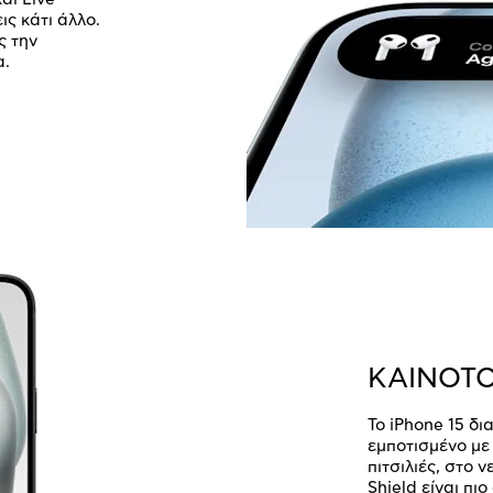
ις κάτι άλλο.
ς την
α.
ΚΑΙΝΟΤ
Το iPhone 15 δι
εμποτισμένο με 
πιτσιλιές, στο 
Shield είναι πι