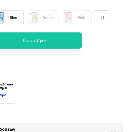
Blue
Green
Pink
+
1
Προσθήκη
αβή από
τημα
σιμο
 δόσεων