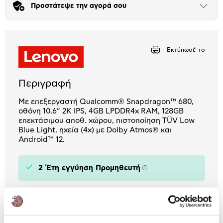
Προστάτεψε την αγορά σου
Μήνα Μήνα
Άνοιξε
το
μπλοκ
Αριθμός δόσεων
Ποσό/Μήνα
5,06 €
Εκτύπωσέ το
Περιγραφή
Με επεξεργαστή Qualcomm® Snapdragon™ 680,
οθόνη 10,6” 2K IPS, 4GB LPDDR4x RAM, 128GB
επεκτάσιμου αποθ. χώρου, πιστοποίηση TÜV Low
Blue Light, ηχεία (4x) με Dolby Atmos® και
Android™ 12.
2 Έτη εγγύηση Προμηθευτή
Πληροφορίες
Χαρακτηριστικά
Οθόνη:
10.6"