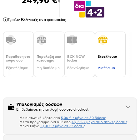
249,90 €
ή
Προϊόν Ελληνικής αντιπροσωπείας
Παράδοση στο
Παραλαβή από
BOX NOW
Stockhouse
χώρο σου
κατάστημα
locker
Εξαντλήθηκε
Μη διαθέσιμο
Εξαντλήθηκε
Διαθέσιμο
Υπολογισμός δόσεων
Άνοιξε
Επιβεβαίωσε την επιλογή σου στο checkout
το
μπλοκ
Με πιστωτική κάρτα από
5,06 € / μήνα σε 60 δόσεις
Πιστωτική κάρτα
Με το πρόγραμμα Δια 4+2 από
43,15 € / μήνα σε 6 άτοκες δόσεις
Μήνα-Μήνα
10,01 € / μήνα σε 32 δόσεις
Πλαίσιο δια 4+2