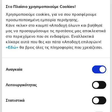
Στο Πλαίσιο χρησιμοποιούμε Cookies!
Επεξεργαστής:
8 πύρηνος 2.4 GHz
Χρησιμοποιούμε cookies, για να σου προσφέρουμε
Ανάλυση Οθόνης:
2000 x 1200 pixels
προσωποποιημένη εμπειρία περιήγησης.
Κάνε «κλικ» στο κουμπί
«Αποδοχή όλων»
και βοήθησέ
Μνήμη (RAM/ROM):
4 GB / 128 GB
μας να προσαρμόσουμε τις προτάσεις μας αποκλειστικά
στο περιεχόμενο που σε ενδιαφέρει. Εναλλακτικά
κλίκαρε αυτά που θες και πάτα
«Αποδοχή επιλογών»
!
Αναλυτική
«Εδώ»
θα βρεις όλες τις πληροφορίες που χρειάζεσαι.
Αναλυτική παρουσίαση
παρουσίαση
Προδιαγραφές
Επιλογή
Χαρακτηριστικά
Αναγκαία
συγκατάθεσης
προϊόντος
Αξιολογήσεις
Λειτουργικότητας
Αξιολογήσεις
Στατιστικά
Δες τι κλίκαραν όσοι είδαν το ίδιο
προϊόν με εσένα!