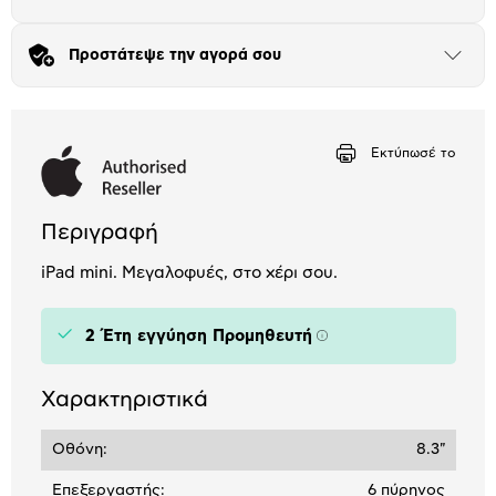
Πλαίσιο δια 4+2
Προστάτεψε την αγορά σου
Μήνα Μήνα
Άνοιξε
το
μπλοκ
Αριθμός δόσεων
Ποσό/Μήνα
16,97 €
Εκτύπωσέ το
Περιγραφή
iPad mini. Μεγαλοφυές, στο χέρι σου.
2 Έτη εγγύηση Προμηθευτή
Πληροφορίες
Χαρακτηριστικά
Οθόνη:
8.3"
Επεξεργαστής:
6 πύρηνος