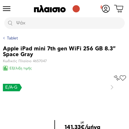
Δες
Προϊόντα
Σύνδεση
το
ή
καλάθι
εγγραφή
Αναζήτηση
σου
Tablet
Apple iPad mini 7th gen WiFi 256 GB 8.3"
Βασικά
Space Gray
χαρακτηριστικά
Κωδικός Πλαίσιο
4657047
Εξέλιξη τιμής
Σύγκρ
Προ
το
στα
E/A-G
Επόμενο
Αγα
Μεγέθυνση
φωτογραφίας
Επόμενο
με
141,33€/μήνα