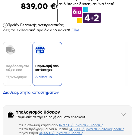
σε 6 άτοκες δόσεις, σε ένα λεπτό
839,00 €
ή
Προϊόν Ελληνικής αντιπροσωπείας
Δες το εκθεσιακό προϊόν από κοντά!
Eδώ
Παράδοση στο
Παραλαβή από
χώρο σου
κατάστημα
Εξαντλήθηκε
Διαθέσιμο
Διαθεσιμότητα καταστημάτων
Υπολογισμός δόσεων
Άνοιξε
Επιβεβαίωσε την επιλογή σου στο checkout
το
μπλοκ
Με πιστωτική κάρτα από
16,97 € / μήνα σε 60 δόσεις
Πιστωτική κάρτα
Με το πρόγραμμα Δια 4+2 από
141,33 € / μήνα σε 6 άτοκες δόσεις
Μήνα-Μήνα
34,46 € / μήνα σε 31 δόσεις