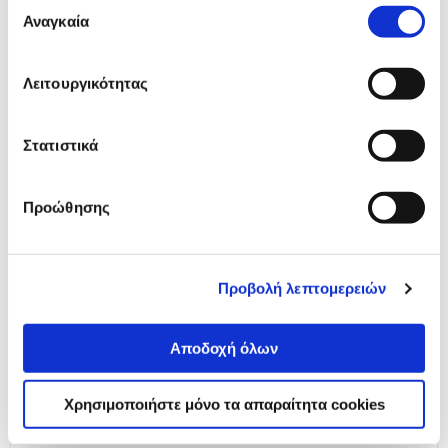
Επιλογή
Αναγκαία
συγκατάθεσης
89,00 €
Προσθήκη
Λειτουργικότητας
Apple Pencil Pro
Στατιστικά
149,00 €
Προσθήκη
Προώθησης
Προβολή λεπτομερειών
Αναλυτική
Αναλυτική παρουσίαση
παρουσίαση
Αποδοχή όλων
Προδιαγραφές
Χαρακτηριστικά
Χρησιμοποιήστε μόνο τα απαραίτητα cookies
προϊόντος