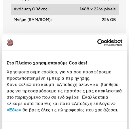
Ανάλυση Οθόνης:
1488 x 2266 pixels
Μνήμη (RAM/ROM):
256 GB
ΒΛΕΠΕΙΣ:
Στο Πλαίσιο χρησιμοποιούμε Cookies!
Apple iPad mini 7th gen WiFi 256
GB 8.3" Space Gray
Χρησιμοποιούμε cookies, για να σου προσφέρουμε
839,00 €
προσωποποιημένη εμπειρία περιήγησης.
Κάνε «κλικ» στο κουμπί
«Αποδοχή όλων»
και βοήθησέ
μας να προσαρμόσουμε τις προτάσεις μας αποκλειστικά
στο περιεχόμενο που σε ενδιαφέρει. Εναλλακτικά
κλίκαρε αυτά που θες και πάτα
«Αποδοχή επιλογών»
!
Συνδύασέ
το με
«Εδώ»
θα βρεις όλες τις πληροφορίες που χρειάζεσαι.
Apple Pencil USB-C