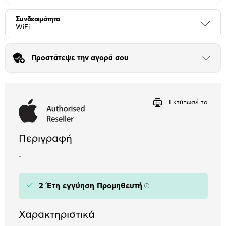
Συνδεσιμότητα
Περι
WiFi
Προστάτεψε την αγορά σου
Άνοιξε
το
μπλοκ
Εκτύπωσέ το
Περιγραφή
-
2 Έτη εγγύηση Προμηθευτή
Πληροφορίες
Χαρακτηριστικά