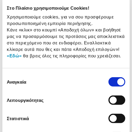
Στο Πλαίσιο χρησιμοποιούμε Cookies!
Apple Pencil USB-C
Χρησιμοποιούμε cookies, για να σου προσφέρουμε
προσωποποιημένη εμπειρία περιήγησης.
89,00 €
Κάνε «κλικ» στο κουμπί
«Αποδοχή όλων»
και βοήθησέ
μας να προσαρμόσουμε τις προτάσεις μας αποκλειστικά
Προσθήκη
στο περιεχόμενο που σε ενδιαφέρει. Εναλλακτικά
κλίκαρε αυτά που θες και πάτα
«Αποδοχή επιλογών»
!
«Εδώ»
θα βρεις όλες τις πληροφορίες που χρειάζεσαι.
Apple Pencil Pro
149,00 €
Επιλογή
Προσθήκη
Αναγκαία
συγκατάθεσης
Λειτουργικότητας
Αναλυτική
Αναλυτική παρουσίαση
Στατιστικά
παρουσίαση
Προδιαγραφές