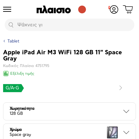
Δες
Προϊόντα
Σύνδεση
το
ή
καλάθι
εγγραφή
Αναζήτηση
σου
Tablet
Apple iPad Air M3 WiFi 128 GB 11" Space
Βασικά
Gray
χαρακτηριστικά
Κωδικός Πλαίσιο
4751795
Εξέλιξη τιμής
G/A-G
Επόμενο
Μεγέθυνση
φωτογραφίας
Επόμενο
Χωρητικότητα
Περι
128 GB
Χρώμα
Περι
Space gray