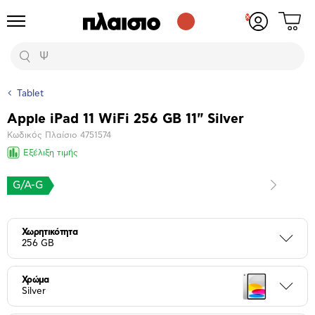
Δες
Προϊόντα
Σύνδεση
το
ή
καλάθι
εγγραφή
Αναζήτηση
σου
Tablet
Apple iPad 11 WiFi 256 GB 11" Silver
Βασικά
Κωδικός Πλαίσιο
4751574
χαρακτηριστικά
Εξέλιξη τιμής
G/A-G
Επόμενο
Μεγέθυνση
φωτογραφίας
Επόμενο
Χωρητικότητα
Περι
256 GB
Χρώμα
Περι
Silver