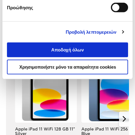
Προδιαγραφές
Προώθησης
Χαρακτηριστικά
προϊόντος
Αξιολογήσεις
Αξιολογήσεις
Προβολή λεπτομερειών
Αποδοχή όλων
Δες τι κλίκαραν όσοι είδαν το ίδιο
προϊόν με εσένα!
Χρησιμοποιήστε μόνο τα απαραίτητα cookies
Apple iPad 11 WiFi 128 GB 11"
Apple iPad 11 WiFi 256 GB
Silver
Blue