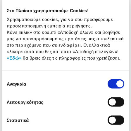
Συνδύασέ
το με
Στο Πλαίσιο χρησιμοποιούμε Cookies!
Χρησιμοποιούμε cookies, για να σου προσφέρουμε
Apple Pencil (1st Generation) 2022
προσωποποιημένη εμπειρία περιήγησης.
119,00 €
Κάνε «κλικ» στο κουμπί
«Αποδοχή όλων»
και βοήθησέ
μας να προσαρμόσουμε τις προτάσεις μας αποκλειστικά
Προσθήκη
στο περιεχόμενο που σε ενδιαφέρει. Εναλλακτικά
κλίκαρε αυτά που θες και πάτα
«Αποδοχή επιλογών»
!
«Εδώ»
θα βρεις όλες τις πληροφορίες που χρειάζεσαι.
Apple Pencil USB-C
89,00 €
Επιλογή
Αναγκαία
Προσθήκη
συγκατάθεσης
Λειτουργικότητας
Αναλυτική
Αναλυτική παρουσίαση
Στατιστικά
παρουσίαση