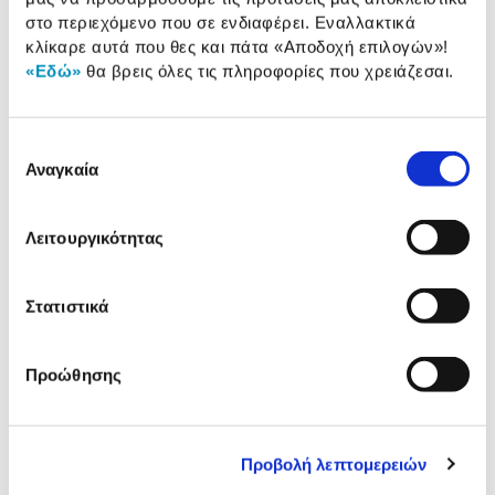
Συνδύασέ
το με
στο περιεχόμενο που σε ενδιαφέρει. Εναλλακτικά
κλίκαρε αυτά που θες και πάτα
«Αποδοχή επιλογών»
!
«Εδώ»
θα βρεις όλες τις πληροφορίες που χρειάζεσαι.
Apple Pencil (1st Generation) 2022
119,00 €
Επιλογή
Προσθήκη
Αναγκαία
συγκατάθεσης
Apple Pencil USB-C
Λειτουργικότητας
89,00 €
Στατιστικά
Προσθήκη
Προώθησης
Αναλυτική
Αναλυτική παρουσίαση
Προβολή λεπτομερειών
παρουσίαση