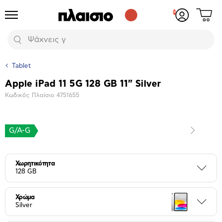
Δες
Προϊόντα
Σύνδεση
το
ή
καλάθι
εγγραφή
Αναζήτηση
σου
Tablet
Apple iPad 11 5G 128 GB 11" Silver
Βασικά
Κωδικός Πλαίσιο
4751655
χαρακτηριστικά
G/A-G
Επόμενο
Μεγέθυνση
φωτογραφίας
Επόμενο
Χωρητικότητα
Περι
128 GB
Χρώμα
Περι
Silver