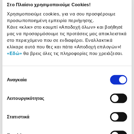
προϊόντος
Στο Πλαίσιο χρησιμοποιούμε Cookies!
Αξιολογήσεις
Χρησιμοποιούμε cookies, για να σου προσφέρουμε
Αξιολογήσεις
προσωποποιημένη εμπειρία περιήγησης.
Κάνε «κλικ» στο κουμπί
«Αποδοχή όλων»
και βοήθησέ
μας να προσαρμόσουμε τις προτάσεις μας αποκλειστικά
Δες τι κλίκαραν όσοι είδαν το ίδιο
στο περιεχόμενο που σε ενδιαφέρει. Εναλλακτικά
προϊόν με εσένα!
κλίκαρε αυτά που θες και πάτα
«Αποδοχή επιλογών»
!
«Εδώ»
θα βρεις όλες τις πληροφορίες που χρειάζεσαι.
Επιλογή
Αναγκαία
συγκατάθεσης
Λειτουργικότητας
PanzerGlass Samsung Galaxy
Samsung Θήκη Standing
Στατιστικά
Tab A8
Cover για tablet Galaxy T
A8 Μαύρη