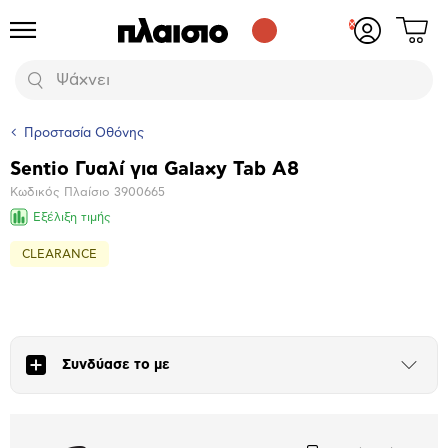
Δες
Προϊόντα
Σύνδεση
το
ή
καλάθι
εγγραφή
Αναζήτηση
σου
Προστασία Οθόνης
Sentio Γυαλί για Galaxy Tab A8
Βασικά
Κωδικός Πλαίσιο
3900665
χαρακτηριστικά
Εξέλιξη τιμής
CLEARANCE
Μεγέθυνση
φωτογραφίας
Συνδύασε το με
Άνοιξε
το
μπλοκ