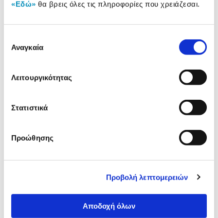
«Εδώ»
θα βρεις όλες τις πληροφορίες που χρειάζεσαι.
Συγκεντρώσαμε τα πιο δημοφιλή
Επιλογή
προϊόντα της κατηγορίας & στα
Αναγκαία
παρουσιάζουμε.
συγκατάθεσης
Λειτουργικότητας
Στατιστικά
Προώθησης
Xiaomi Redmi Pad 2 Cover
Sentio Θήκη Universal
(Gray)
Bluetooth Πληκτρολόγιο 
Προβολή λεπτομερειών
tablet 10-11" Μαύρη
19,90€
29,99€
Αποδοχή όλων