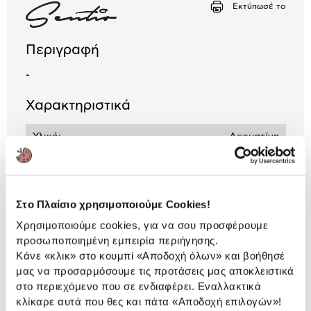
Εκτύπωσέ το
Περιγραφή
-
Χαρακτηριστικά
Υλικό:
Δερματίνη
Αναλυτική
Στο Πλαίσιο χρησιμοποιούμε Cookies!
Αναλυτική παρουσίαση
παρουσίαση
Χρησιμοποιούμε cookies, για να σου προσφέρουμε
προσωποποιημένη εμπειρία περιήγησης.
Προδιαγραφές
Χαρακτηριστικά
Κάνε «κλικ» στο κουμπί
«Αποδοχή όλων»
και βοήθησέ
προϊόντος
μας να προσαρμόσουμε τις προτάσεις μας αποκλειστικά
στο περιεχόμενο που σε ενδιαφέρει. Εναλλακτικά
Αξιολογήσεις
κλίκαρε αυτά που θες και πάτα
«Αποδοχή επιλογών»
!
Αξιολογήσεις