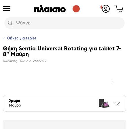
Δες
Προϊόντα
Σύνδεση
το
ή
καλάθι
εγγραφή
Αναζήτηση
σου
Θήκες για tablet
Θήκη Sentio Universal Rotating για tablet 7-
Βασικά
8" Μαύρη
χαρακτηριστικά
Κωδικός Πλαίσιο
2665972
Επόμενο
Μεγέθυνση
φωτογραφίας
Επόμενο
Χρώμα
Περι
Μαύρο