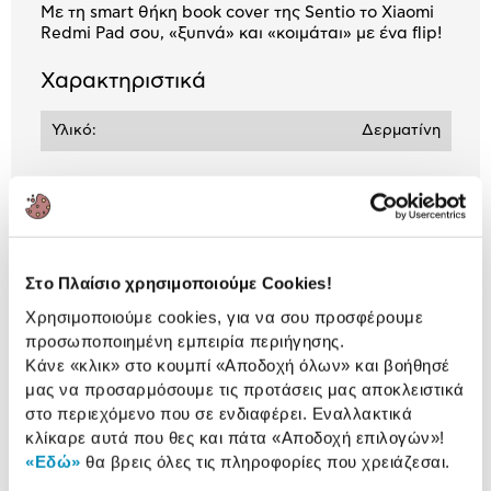
Με τη smart θήκη book cover της Sentio το Xiaomi
Redmi Pad σου, «ξυπνά» και «κοιμάται» με ένα flip!
Χαρακτηριστικά
Υλικό:
Δερματίνη
Αναλυτική
Αναλυτική παρουσίαση
παρουσίαση
Στο Πλαίσιο χρησιμοποιούμε Cookies!
Προδιαγραφές
Χαρακτηριστικά
Χρησιμοποιούμε cookies, για να σου προσφέρουμε
προϊόντος
προσωποποιημένη εμπειρία περιήγησης.
Κάνε «κλικ» στο κουμπί
«Αποδοχή όλων»
και βοήθησέ
Αξιολογήσεις
μας να προσαρμόσουμε τις προτάσεις μας αποκλειστικά
Αξιολογήσεις
στο περιεχόμενο που σε ενδιαφέρει. Εναλλακτικά
κλίκαρε αυτά που θες και πάτα
«Αποδοχή επιλογών»
!
«Εδώ»
θα βρεις όλες τις πληροφορίες που χρειάζεσαι.
Δες τι κλίκαραν όσοι είδαν το ίδιο