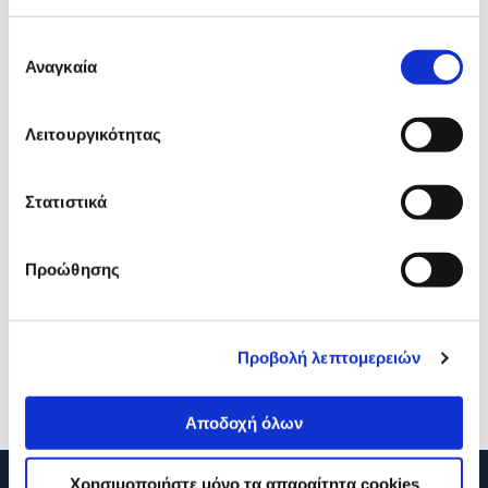
προϊόν με εσένα!
Επιλογή
Αναγκαία
συγκατάθεσης
Λειτουργικότητας
Στατιστικά
Xiaomi Θήκη Flip για Redmi
Xiaomi Redmi Pad 2 Cove
Προώθησης
Pad Μαύρη
(Gray)
19,90€
19,90€
Προβολή λεπτομερειών
Προσθήκη
Προσθήκη
Αποδοχή όλων
Χρησιμοποιήστε μόνο τα απαραίτητα cookies