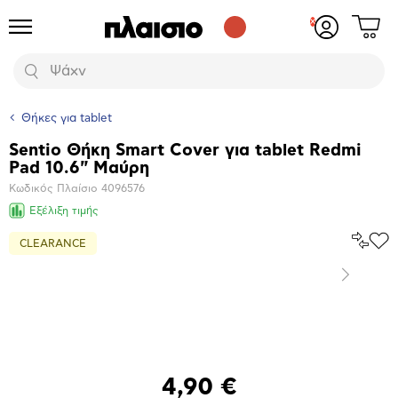
Δες
Προϊόντα
Σύνδεση
το
ή
καλάθι
εγγραφή
Αναζήτηση
σου
Θήκες για tablet
Sentio Θήκη Smart Cover για tablet Redmi
Βασικά
Pad 10.6" Μαύρη
χαρακτηριστικά
Κωδικός Πλαίσιο
4096576
Εξέλιξη τιμής
Σύγκρ
CLEARANCE
Προ
το
στα
Αγα
Επόμενο
Μεγέθυνση
φωτογραφίας
4,90 €