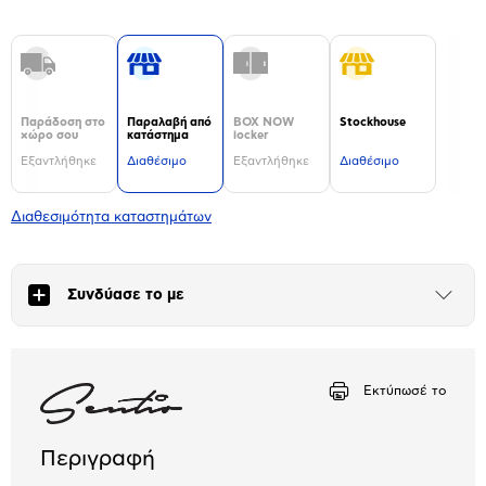
Παράδοση στο
Παραλαβή από
BOX NOW
Stockhouse
χώρο σου
κατάστημα
locker
Εξαντλήθηκε
Διαθέσιμο
Εξαντλήθηκε
Διαθέσιμο
Διαθεσιμότητα καταστημάτων
Συνδύασε το με
Άνοιξε
το
μπλοκ
Εκτύπωσέ το
Περιγραφή