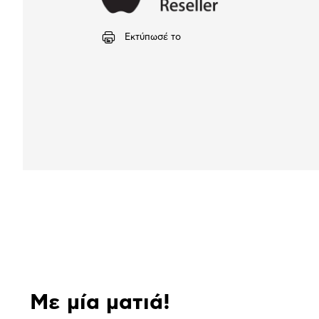
Εκτύπωσέ το
Αναλυτική
παρουσίαση
Με μία ματιά!