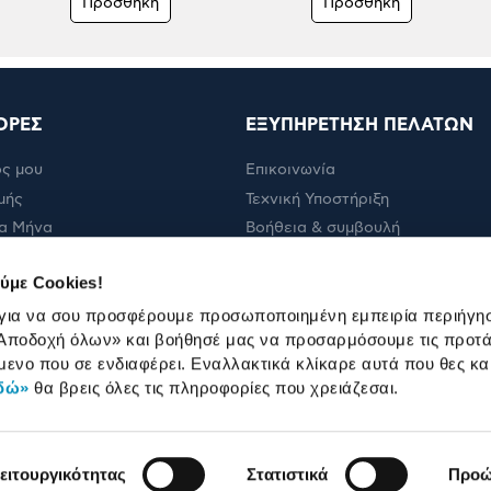
Προσθήκη
Προσθήκη
ΟΡΕΣ
ΕΞΥΠΗΡΕΤΗΣΗ ΠΕΛΑΤΩΝ
ς μου
Επικοινωνία
μής
Τεχνική Υποστήριξη
α Μήνα
Βοήθεια & συμβουλή
ολής
Πορεία παραγγελίας
ύμε Cookies!
Πορεία επισκευής
 για να σου προσφέρουμε προσωποποιημένη εμπειρία περιήγη
Όροι εμπορικών ενεργειών
Αποδοχή όλων»
και βοήθησέ μας να προσαρμόσουμε τις προτά
Καταστήματα
μενο που σε ενδιαφέρει. Εναλλακτικά κλίκαρε αυτά που θες κα
δώ»
θα βρεις όλες τις πληροφορίες που χρειάζεσαι.
ειτουργικότητας
Στατιστικά
Προώ