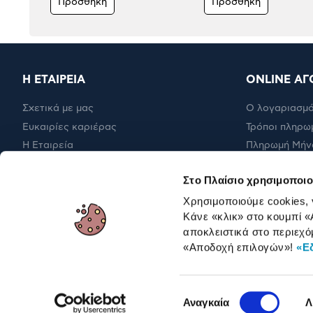
Προσθήκη
Προσθήκη
Η ΕΤΑΙΡΕΙΑ
ONLINE ΑΓ
Σχετικά με μας
Ο λογαριασμό
Ευκαιρίες καριέρας
Τρόποι πληρω
Η Εταιρεία
Πληρωμή Μήν
Εταιρική υπευθυνότητα
Έξοδα αποστ
Στο Πλαίσιο χρησιμοποιο
RBA Membership Status
Επιστροφές
Χρησιμοποιούμε cookies,
Κάνε «κλικ» στο κουμπί
«
αποκλειστικά στο περιεχό
ΓΙΑ ΕΠΑΓΓΕΛΜΑΤΙΕΣ
«Αποδοχή επιλογών»
!
«Ε
Επιλογή
Αναγκαία
Λ
συγκατάθεσης