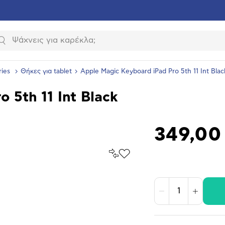
Αναζήτηση
ries
Θήκες για tablet
Apple Magic Keyboard iPad Pro 5th 11 Int Blac
 5th 11 Int Black
349,00
Σύγκρινέ
Προσθήκη
το
στα
Αγαπημένα
υνση
ραφίας
Μείωση
Αύξηση