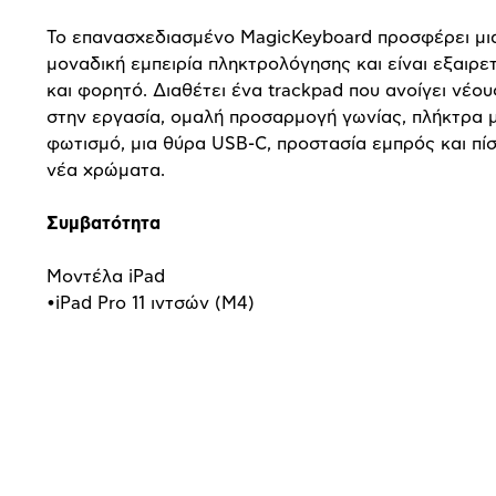
Το επανασχεδιασμένο
Magic
Keyboard
προσφέρει μια
μοναδική εμπειρία πληκτρολόγησης και είναι εξαιρε
και φορητό. Διαθέτει ένα
trackpad
που ανοίγει νέου
στην εργασία, ομαλή προσαρμογή γωνίας, πλήκτρα μ
φωτισμό, μια θύρα
USB
-
C
, προστασία εμπρός και πί
νέα χρώματα.
Συμβατότητα
Μοντέλα
iPad
•iPad Pro 11 ιντσών (M4)