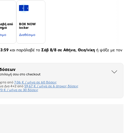
αβή από
BOX NOW
τημα
locker
σιμο
Διαθέσιμο
23:59
και παράλαβέ το
Σάβ 8/8 σε Αθήνα, Θεσ/νίκη
ή ψάξε με τον
 δόσεων
Άνοιξε
επιλογή σου στο checkout
το
μπλοκ
άρτα από
7,06 € / μήνα σε 60 δόσεις
Πιστωτική κάρτα
μα Δια 4+2 από
59,67 € / μήνα σε 6 άτοκες δόσεις
70 € / μήνα σε 30 δόσεις
Πλαίσιο δια 4+2
Μήνα Μήνα
σεων
Ποσό/Μήνα
7,06 €