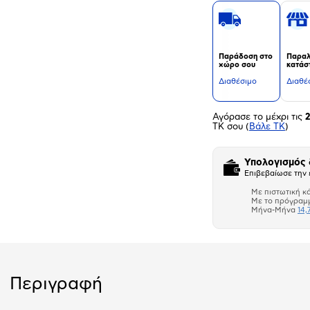
Παράδοση στο
Παραλ
χώρο σου
κατάσ
Διαθέσιμο
Διαθέ
Αγόρασε το μέχρι τις
ΤΚ σου
(
Βάλε ΤΚ
)
Υπολογισμός
Επιβεβαίωσε την 
Με πιστωτική κ
Με το πρόγραμ
Μήνα-Μήνα
14,
Περιγραφή
Αριθμός δό