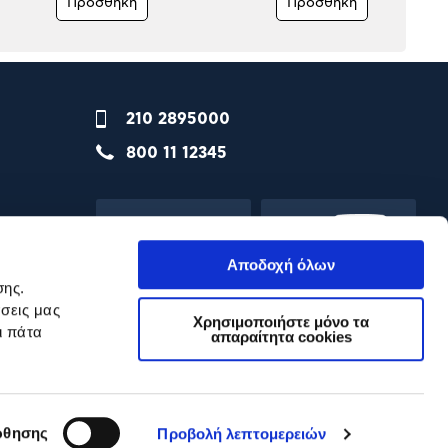
Προσθήκη
Προσθήκη
210 2895000
800 11 12345
Αποδοχή όλων
σης.
σεις μας
Χρησιμοποιήστε μόνο τα
ι πάτα
απαραίτητα cookies
θησης
Προβολή λεπτομερειών