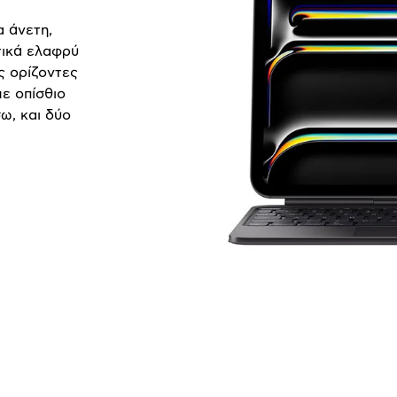
 άνετη,
τικά ελαφρύ
ς ορίζοντες
ε οπίσθιο
σω, και δύο