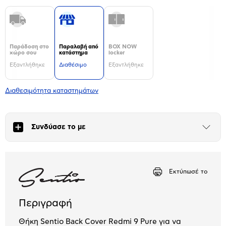
Παράδοση στο
Παραλαβή από
BOX NOW
χώρο σου
κατάστημα
locker
Εξαντλήθηκε
Διαθέσιμο
Εξαντλήθηκε
Διαθεσιμότητα καταστημάτων
Συνδύασε το με
Άνοιξε
το
μπλοκ
Εκτύπωσέ το
Περιγραφή
Θήκη Sentio Back Cover Redmi 9 Pure για να