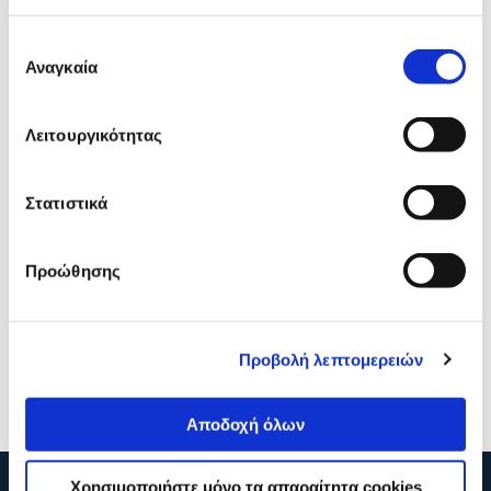
προϊόν με εσένα!
Επιλογή
Αναγκαία
συγκατάθεσης
Λειτουργικότητας
Στατιστικά
Sentio Γυαλί Tempered 2.5D
Sentio Θήκη Clear για Xi
Προώθησης
για Xiaomi Redmi 9C / 9 / 9A
Redmi 9C
4,90€
0,90€
Προβολή λεπτομερειών
Προσθήκη
Προσθήκη
Αποδοχή όλων
Χρησιμοποιήστε μόνο τα απαραίτητα cookies