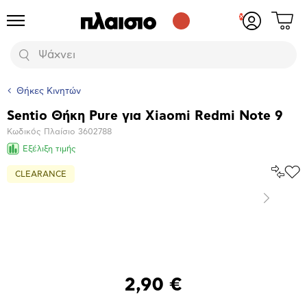
Δες
Προϊόντα
Σύνδεση
το
ή
καλάθι
εγγραφή
Αναζήτηση
σου
Θήκες Κινητών
Sentio Θήκη Pure για Xiaomi Redmi Note 9
Βασικά
Κωδικός Πλαίσιο
3602788
χαρακτηριστικά
Εξέλιξη τιμής
Σύγκρ
CLEARANCE
Προ
το
στα
Αγα
Επόμενο
Μεγέθυνση
φωτογραφίας
2,90 €