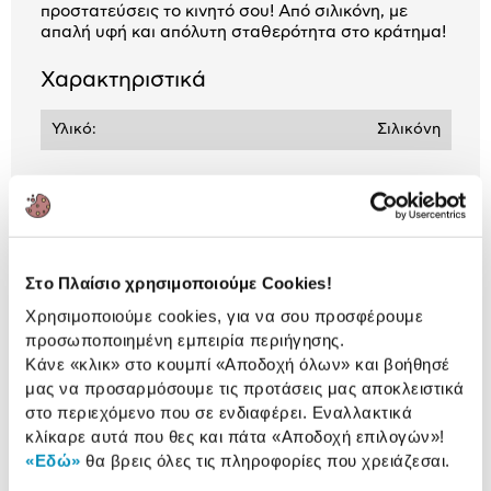
προστατεύσεις το κινητό σου! Από σιλικόνη, με
απαλή υφή και απόλυτη σταθερότητα στο κράτημα!
Χαρακτηριστικά
Υλικό:
Σιλικόνη
Αναλυτική
Αναλυτική παρουσίαση
παρουσίαση
Στο Πλαίσιο χρησιμοποιούμε Cookies!
Προδιαγραφές
Χαρακτηριστικά
Χρησιμοποιούμε cookies, για να σου προσφέρουμε
προϊόντος
προσωποποιημένη εμπειρία περιήγησης.
Κάνε «κλικ» στο κουμπί
«Αποδοχή όλων»
και βοήθησέ
Αξιολογήσεις
μας να προσαρμόσουμε τις προτάσεις μας αποκλειστικά
Αξιολογήσεις
στο περιεχόμενο που σε ενδιαφέρει. Εναλλακτικά
κλίκαρε αυτά που θες και πάτα
«Αποδοχή επιλογών»
!
«Εδώ»
θα βρεις όλες τις πληροφορίες που χρειάζεσαι.
Δες τι κλίκαραν όσοι είδαν το ίδιο