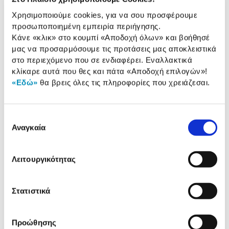
Χαρακτηριστικά
Χρησιμοποιούμε cookies, για να σου προσφέρουμε
προσωποποιημένη εμπειρία περιήγησης.
Υλικό:
Σκληρό Πλαστικό
Κάνε «κλικ» στο κουμπί
«Αποδοχή όλων»
και βοήθησέ
μας να προσαρμόσουμε τις προτάσεις μας αποκλειστικά
στο περιεχόμενο που σε ενδιαφέρει. Εναλλακτικά
Αναλυτική
κλίκαρε αυτά που θες και πάτα
«Αποδοχή επιλογών»
!
Αναλυτική παρουσίαση
«Εδώ»
θα βρεις όλες τις πληροφορίες που χρειάζεσαι.
παρουσίαση
Προδιαγραφές
Χαρακτηριστικά
Επιλογή
προϊόντος
Αναγκαία
συγκατάθεσης
Αξιολογήσεις
Αξιολογήσεις
Λειτουργικότητας
Δες τι κλίκαραν όσοι είδαν το ίδιο
Στατιστικά
προϊόν με εσένα!
Προώθησης