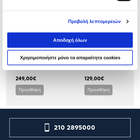
Προβολή λεπτομερειών
Αποδοχή όλων
Honor 400 8/256GB Midnight
Honor X7d 8/256GB Velve
Χρησιμοποιήστε μόνο τα απαραίτητα cookies
Black
Black
249,00€
129,00€
Προσθήκη
Προσθήκη
210 2895000