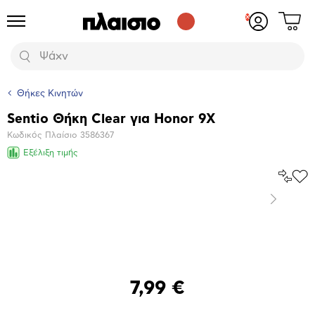
Δες
Προϊόντα
Σύνδεση
το
ή
καλάθι
εγγραφή
Αναζήτηση
σου
Θήκες Κινητών
Sentio Θήκη Clear για Honor 9X
Βασικά
Κωδικός Πλαίσιο
3586367
χαρακτηριστικά
Εξέλιξη τιμής
Σύγκρ
Προ
το
στα
Επόμενο
Αγα
Μεγέθυνση
φωτογραφίας
7,99 €