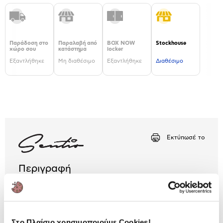
Παράδοση στο
Παραλαβή από
BOX NOW
Stockhouse
χώρο σου
κατάστημα
locker
Εξαντλήθηκε
Μη διαθέσιμο
Εξαντλήθηκε
Διαθέσιμο
Εκτύπωσέ το
Περιγραφή
Προστάτευσε το αγαπημένο σου Honor 9X από τις
καθημερινές φθορές, τις γρατζουνιές και τη σκόνη
με τη Sentio θήκη.
Στο Πλαίσιο χρησιμοποιούμε Cookies!