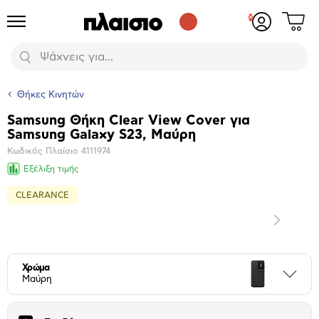
Δες
Προϊόντα
Σύνδεση
το
ή
καλάθι
εγγραφή
Αναζήτηση
σου
Θήκες Κινητών
Samsung Θήκη Clear View Cover για
Βασικά
Samsung Galaxy S23, Μαύρη
χαρακτηριστικά
Κωδικός Πλαίσιο
4111974
Εξέλιξη τιμής
CLEARANCE
Επόμενο
Μεγέθυνση
φωτογραφίας
Επόμενο
Χρώμα
Περι
Μαύρη