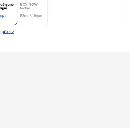
αβή από
BOX NOW
τημα
locker
σιμο
Εξαντλήθηκε
τημάτων