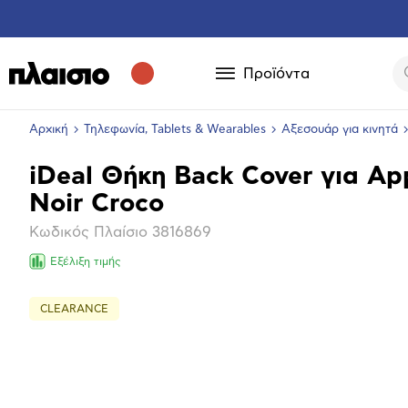
Προϊόντα
Αρχική
Τηλεφωνία, Tablets & Wearables
Αξεσουάρ για κινητά
iDeal Θήκη Back Cover για App
Βασικά
Noir Croco
χαρακτηριστικά
Κωδικός Πλαίσιο
3816869
Εξέλιξη τιμής
CLEARANCE
Επόμενο
Μεγέθ
φωτογ