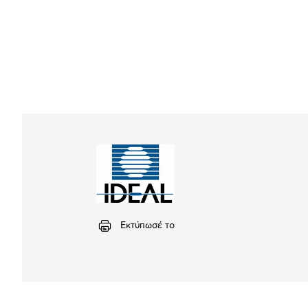
Εκτύπωσέ το