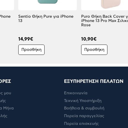
iPhone
Sentio Θήκη Pure για iPhone
Puro Θήκη Back Cover γ
13
iPhone 13 Pro Max Σιλικ
Rose
14,99€
10,90€
Προσθήκη
Προσθήκη
ΟΡΕΣ
ΕΞΥΠΗΡΕΤΗΣΗ ΠΕΛΑΤΩΝ
ς μου
Επικοινωνία
μής
Τεχνική Υποστήριξη
α Μήνα
Βοήθεια & συμβουλή
ολής
Πορεία παραγγελίας
Πορεία επισκευής