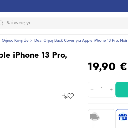
Αναζήτηση
Θήκες Κινητών
iDeal Θήκη Back Cover για Apple iPhone 13 Pro, Noi
le iPhone 13 Pro,
19,90 €
Μείωση
Αύξηση
Σύγκρινέ
Προσθήκη
το
στα
Αγαπημένα
υνση
ραφίας