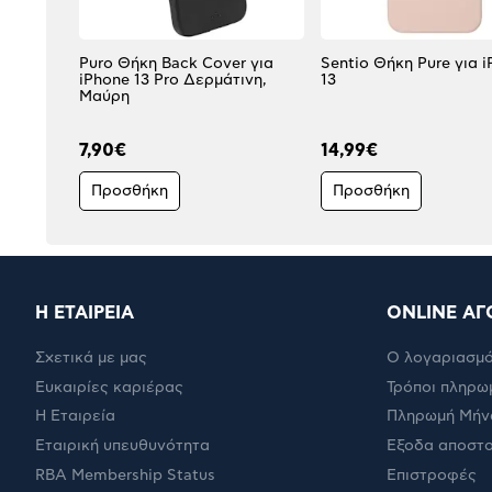
Puro Θήκη Back Cover για
Sentio Θήκη Pure για 
iPhone 13 Pro Δερμάτινη,
13
Μαύρη
7,90€
14,99€
Προσθήκη
Προσθήκη
Η ΕΤΑΙΡΕΙΑ
ONLINE ΑΓ
Σχετικά με μας
Ο λογαριασμό
Ευκαιρίες καριέρας
Τρόποι πληρω
Η Εταιρεία
Πληρωμή Μήν
Εταιρική υπευθυνότητα
Έξοδα αποστ
RBA Membership Status
Επιστροφές