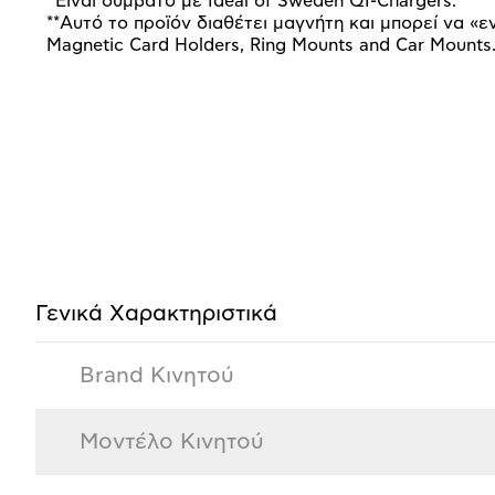
*
Είναι
συμβατό
με
Ideal of Sweden QI-Chargers.
**Αυτό το προϊόν διαθέτει μαγνήτη και μπορεί να «ε
Magnetic Card Holders, Ring Mounts and Car Mounts
Προδιαγραφές
προϊόντος
Γενικά Xαρακτηριστικά
Brand Κινητού
Μοντέλο Κινητού