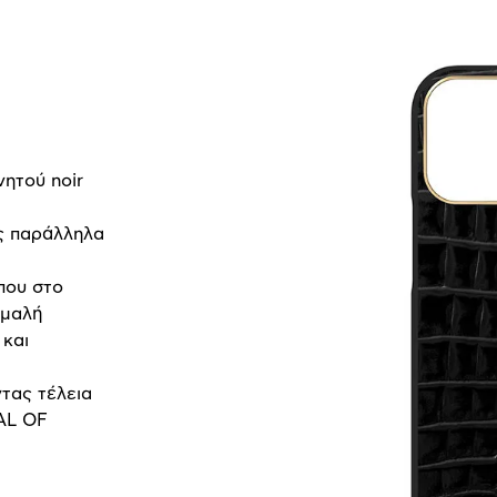
νητού noir
ας παράλληλα
που στο
ομαλή
 και
τας τέλεια
AL OF