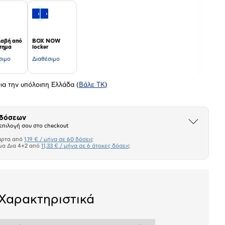
αβή από
BOX NOW
τημα
locker
σιμο
Διαθέσιμο
ια την υπόλοιπη Ελλάδα
(
Βάλε ΤΚ
)
 δόσεων
Άνοιξε
επιλογή σου στο checkout
το
μπλοκ
άρτα από
1,19 € / μήνα σε 60 δόσεις
Πιστωτική κάρτα
μα Δια 4+2 από
11,33 € / μήνα σε 6 άτοκες δόσεις
Πλαίσιο δια 4+2
σεων
Ποσό/Μήνα
Χαρακτηριστικά
1,19 €