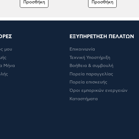
Προσθήκη
Προσθήκη
ΟΡΕΣ
ΕΞΥΠΗΡΕΤΗΣΗ ΠΕΛΑΤΩΝ
ς μου
Επικοινωνία
μής
Τεχνική Υποστήριξη
α Μήνα
Βοήθεια & συμβουλή
ολής
Πορεία παραγγελίας
Πορεία επισκευής
Όροι εμπορικών ενεργειών
Καταστήματα