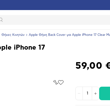
Αναζήτηση
Θήκες Κινητών
Apple Θήκη Back Cover για Apple iPhone 17 Clear M
ple iPhone 17
59,00 
Σύγκρινέ
Προσθήκη
το
στα
Αγαπημένα
υνση
Μείωση
Αύξηση
ραφίας