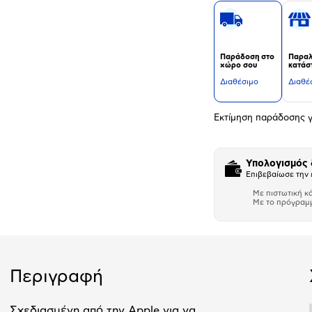
Παράδοση στο
Παραλ
χώρο σου
κατάσ
Διαθέσιμο
Διαθέ
Εκτίμηση παράδοσης γ
Υπολογισμός
Επιβεβαίωσε την 
Με πιστωτική κ
Με το πρόγραμ
Αριθμός δό
Περιγραφή
Σχεδιασμένη από την Apple για να