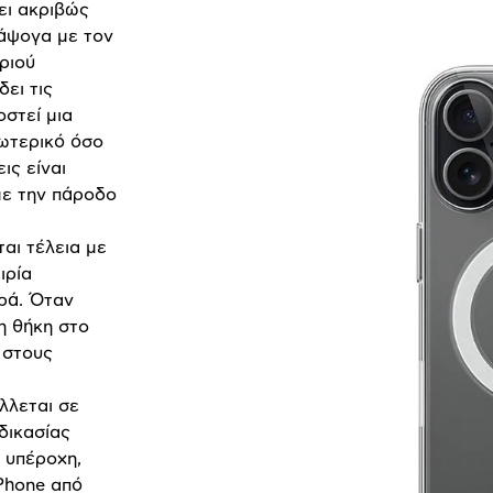
ει ακριβώς
 άψογα με τον
ριού
ει τις
οστεί μια
σωτερικό όσο
ις είναι
με την πάροδο
αι τέλεια με
ιρία
ρά. Όταν
η θήκη στο
 στους
λλεται σε
δικασίας
ι υπέροχη,
iPhone από