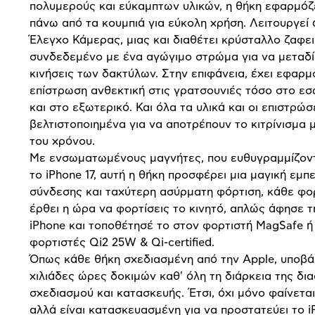
πολυμερούς και εύκαμπτων υλικών, η θήκη εφαρμόζ
πάνω από τα κουμπιά για εύκολη χρήση. Λειτουργεί
Έλεγχο Κάμερας, μιας και διαθέτει κρύσταλλο ζαφει
συνδεδεμένο με ένα αγώγιμο στρώμα για να μεταδίδ
κινήσεις των δακτύλων. Στην επιφάνεια, έχει εφαρμ
επίστρωση ανθεκτική στις γρατσουνιές τόσο στο ε
και στο εξωτερικό. Και όλα τα υλικά και οι επιστρώσε
βελτιστοποιημένα για να αποτρέπουν το κιτρίνισμα 
του χρόνου.
Με ενσωματωμένους μαγνήτες, που ευθυγραμμίζοντ
το iPhone 17, αυτή η θήκη προσφέρει μια μαγική εμπε
σύνδεσης και ταχύτερη ασύρματη φόρτιση, κάθε φο
έρθει η ώρα να φορτίσεις το κινητό, απλώς άφησε τ
iPhone και τοποθέτησέ το στον φορτιστή MagSafe ή
φορτιστές Qi2 25W & Qi-certified.
Όπως κάθε θήκη σχεδιασμένη από την Apple, υποβά
χιλιάδες ώρες δοκιμών καθ' όλη τη διάρκεια της δια
σχεδιασμού και κατασκευής. Έτσι, όχι μόνο φαίνετα
αλλά είναι κατασκευασμένη για να προστατεύει το 