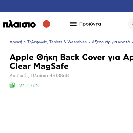
Προϊόντα
Αρχική
Τηλεφωνία, Tablets & Wearables
Αξεσουάρ για κινητά
Apple Θήκη Back Cover για Ap
Βασικά
Clear MagSafe
χαρακτηριστικά
Κωδικός Πλαίσιο
4913868
Εξέλιξη τιμής
Επόμενο
Μεγέθ
φωτογ