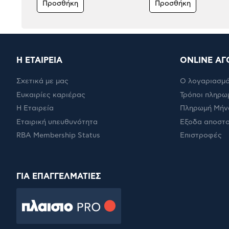
Προσθήκη
Προσθήκη
Η ΕΤΑΙΡΕΙΑ
ONLINE ΑΓ
Σχετικά με μας
Ο λογαριασμό
Ευκαιρίες καριέρας
Τρόποι πληρω
Η Εταιρεία
Πληρωμή Μήν
Εταιρική υπευθυνότητα
Έξοδα αποστ
RBA Membership Status
Επιστροφές
ΓΙΑ ΕΠΑΓΓΕΛΜΑΤΙΕΣ