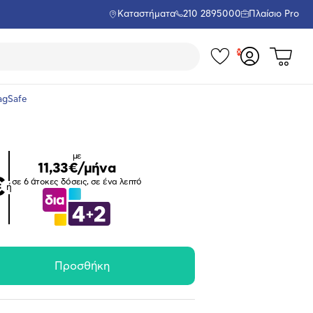
Καταστήματα
210 2895000
Πλαίσιο Pro
Τα
Δες
Σύνδεση
το
αγαπημέν
ή
καλάθι
εγγραφή
agSafe
σου
μου
με
11,33€/μήνα
€
σε 6 άτοκες δόσεις, σε ένα λεπτό
ή
Μεγέθυνση
Προσθήκη
φωτογραφίας