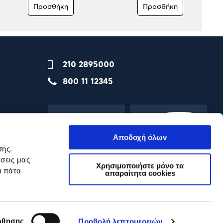
Προσθήκη
Προσθήκη
210 2895000
800 11 12345
Αποδοχή όλων
σης.
σεις μας
Χρησιμοποιήστε μόνο τα
ι πάτα
απαραίτητα cookies
θησης
Προβολή λεπτομερειών