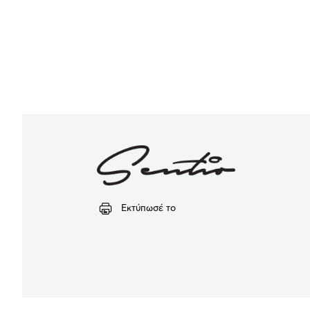
Εκτύπωσέ το