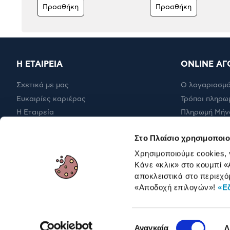
Προσθήκη
Προσθήκη
Η ΕΤΑΙΡΕΙΑ
ONLINE ΑΓ
Σχετικά με μας
Ο λογαριασμό
Ευκαιρίες καριέρας
Τρόποι πληρω
Η Εταιρεία
Πληρωμή Μήν
Εταιρική υπευθυνότητα
Έξοδα αποστ
Στο Πλαίσιο χρησιμοποιο
RBA Membership Status
Επιστροφές
Χρησιμοποιούμε cookies,
Κάνε «κλικ» στο κουμπί
«
αποκλειστικά στο περιεχό
ΓΙΑ ΕΠΑΓΓΕΛΜΑΤΙΕΣ
«Αποδοχή επιλογών»
!
«Ε
Επιλογή
Αναγκαία
Λ