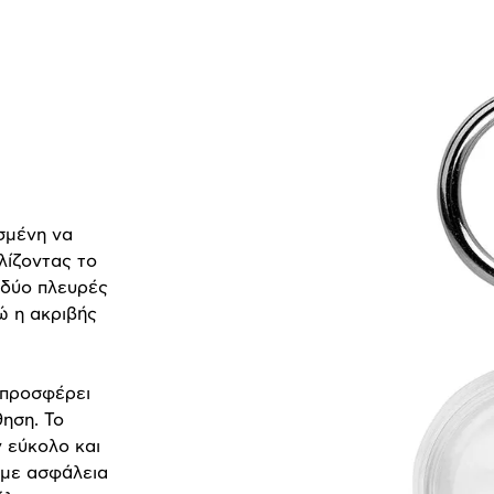
ασμένη να
λίζοντας το
ς δύο πλευρές
ώ η ακριβής
 προσφέρει
ηση. Το
 εύκολο και
 με ασφάλεια