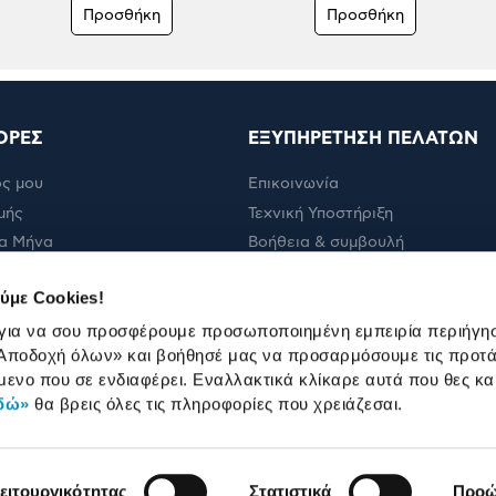
Προσθήκη
Προσθήκη
ΟΡΕΣ
ΕΞΥΠΗΡΕΤΗΣΗ ΠΕΛΑΤΩΝ
ς μου
Επικοινωνία
μής
Τεχνική Υποστήριξη
α Μήνα
Βοήθεια & συμβουλή
ολής
Πορεία παραγγελίας
ύμε Cookies!
Πορεία επισκευής
 για να σου προσφέρουμε προσωποποιημένη εμπειρία περιήγη
Όροι εμπορικών ενεργειών
Αποδοχή όλων»
και βοήθησέ μας να προσαρμόσουμε τις προτά
Καταστήματα
μενο που σε ενδιαφέρει. Εναλλακτικά κλίκαρε αυτά που θες κα
δώ»
θα βρεις όλες τις πληροφορίες που χρειάζεσαι.
ειτουργικότητας
Στατιστικά
Προώ