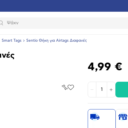
Αναζήτηση
Smart Tags
Sentio Θήκη για Airtags Διαφανές
ανές
4,99 €
Σύγκρινέ
Προσθήκη
Μείωση
Αύξηση
το
στα
Αγαπημένα
υνση
ραφίας