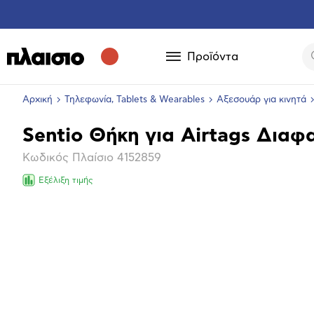
Προϊόντα
Αρχική
Τηλεφωνία, Tablets & Wearables
Αξεσουάρ για κινητά
Sentio Θήκη για Airtags Διαφ
Βασικά
Κωδικός Πλαίσιο
4152859
χαρακτηριστικά
Εξέλιξη τιμής
Μεγέθ
φωτογ