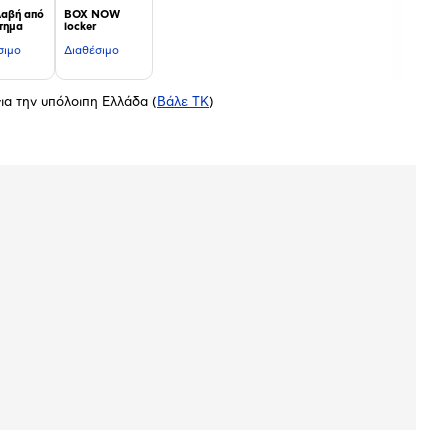
αβή από
BOX NOW
τημα
locker
σιμο
Διαθέσιμο
ια την υπόλοιπη Ελλάδα
(
Βάλε ΤΚ
)