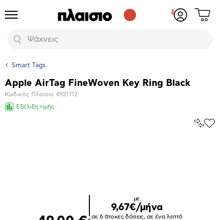
Δες
Προϊόντα
Σύνδεση
το
ή
καλάθι
εγγραφή
Αναζήτηση
σου
Smart Tags
Apple AirTag FineWoven Key Ring Black
Βασικά
Κωδικός Πλαίσιο
4921712
χαρακτηριστικά
Εξέλιξη τιμής
Σύγκρ
Προ
το
στα
Αγα
Μεγέθυνση
φωτογραφίας
με
9,67€/μήνα
σε 6 άτοκες δόσεις, σε ένα λεπτό