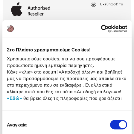
Αριθμός δόσεων
Ποσό/Μήνα
Εκτύπωσέ το
1,00 €
Περιγραφή
Προστάτευσε και δώσε στιλ στο AirTag σου με το
designάτο μπρελόκ, κατασκευασμένο από υψηλής
ποιότητας ανοξείδωτο χάλυβα και ανθεκτικές ίνες
Στο Πλαίσιο χρησιμοποιούμε Cookies!
υφάσματος.
Χρησιμοποιούμε cookies, για να σου προσφέρουμε
προσωποποιημένη εμπειρία περιήγησης.
Κάνε «κλικ» στο κουμπί
«Αποδοχή όλων»
και βοήθησέ
μας να προσαρμόσουμε τις προτάσεις μας αποκλειστικά
Αναλυτική
στο περιεχόμενο που σε ενδιαφέρει. Εναλλακτικά
Αναλυτική παρουσίαση
παρουσίαση
κλίκαρε αυτά που θες και πάτα
«Αποδοχή επιλογών»
!
«Εδώ»
θα βρεις όλες τις πληροφορίες που χρειάζεσαι.
Αξιολογήσεις
Αξιολογήσεις
Επιλογή
Αναγκαία
συγκατάθεσης
Δες τι κλίκαραν όσοι είδαν το ίδιο