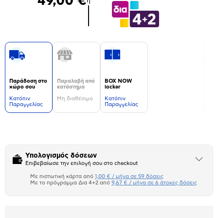
49,00 €
ή
Παράδοση στο
Παραλαβή από
BOX NOW
χώρο σου
κατάστημα
locker
Kατόπιν
Μη διαθέσιμο
Kατόπιν
Παραγγελίας
Παραγγελίας
Δεν
υπάρχουν
επιπλέον
πληροφορίες.
Υπολογισμός δόσεων
Άνοιξε
Επιβεβαίωσε την επιλογή σου στο checkout
το
μπλοκ
Με πιστωτική κάρτα από
1,00 € / μήνα σε 59 δόσεις
Πιστωτική κάρτα
Με το πρόγραμμα Δια 4+2 από
9,67 € / μήνα σε 6 άτοκες δόσεις
Πλαίσιο δια 4+2