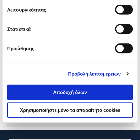
προϊόν με εσένα!
Λειτουργικότητας
Στατιστικά
Προώθησης
Προβολή λεπτομερειών
Apple AirTag (1 Pack)
Apple AirTag (1 Pack)
Αποδοχή όλων
35,00€
35,00€
Χρησιμοποιήστε μόνο τα απαραίτητα cookies
Προσθήκη
Προσθήκη