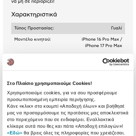
να μη σε περιορίζει!
Χαρακτηριστικά
Τύπος Προστασίας:
Γυαλί
Μοντέλο κινητού:
iPhone 16 Pro Max /
iPhone 17 Pro Max
Αναλυτική
Αναλυτική παρουσίαση
παρουσίαση
Στο Πλαίσιο χρησιμοποιούμε Cookies!
Προδιαγραφές
Χρησιμοποιούμε cookies, για να σου προσφέρουμε
Χαρακτηριστικά
προσωποποιημένη εμπειρία περιήγησης.
προϊόντος
Κάνε «κλικ» στο κουμπί
«Αποδοχή όλων»
και βοήθησέ
μας να προσαρμόσουμε τις προτάσεις μας αποκλειστικά
Αξιολογήσεις
Αξιολογήσεις
στο περιεχόμενο που σε ενδιαφέρει. Εναλλακτικά
κλίκαρε αυτά που θες και πάτα
«Αποδοχή επιλογών»
!
«Εδώ»
θα βρεις όλες τις πληροφορίες που χρειάζεσαι.