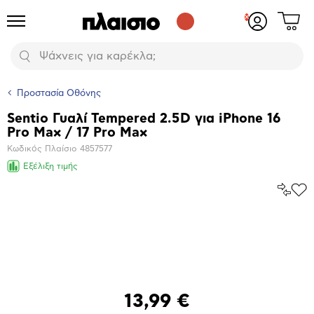
Δες
Προϊόντα
Σύνδεση
το
ή
καλάθι
εγγραφή
Αναζήτηση
σου
Προστασία Οθόνης
Sentio Γυαλί Tempered 2.5D για iPhone 16
Βασικά
Pro Max / 17 Pro Max
χαρακτηριστικά
Κωδικός Πλαίσιο
4857577
Εξέλιξη τιμής
Σύγκρ
Προ
το
στα
Αγα
Μεγέθυνση
φωτογραφίας
13,99 €