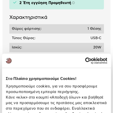
2 Έτη εγγύηση Προμηθευτή
Πληροφορίες
Χαρακτηριστικά
Θύρες φόρτισης:
1 Θέσης
Τύπος Θύρας:
USB-C
Ισχύς:
20W
Τύπος:
Φορτιστής
Αναλυτική
Στο Πλαίσιο χρησιμοποιούμε Cookies!
Αναλυτική παρουσίαση
παρουσίαση
Χρησιμοποιούμε cookies, για να σου προσφέρουμε
προσωποποιημένη εμπειρία περιήγησης.
Προδιαγραφές
Κάνε «κλικ» στο κουμπί
«Αποδοχή όλων»
και βοήθησέ
Χαρακτηριστικά
προϊόντος
μας να προσαρμόσουμε τις προτάσεις μας αποκλειστικά
στο περιεχόμενο που σε ενδιαφέρει. Εναλλακτικά
Αξιολογήσεις