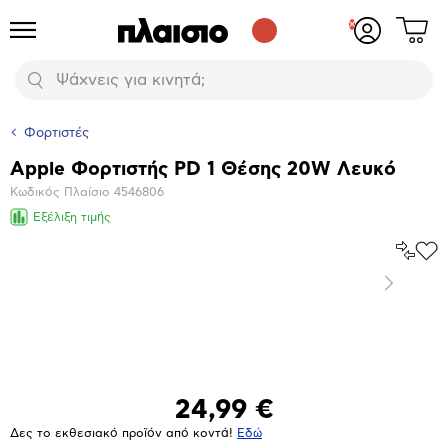
Δες
Προϊόντα
Σύνδεση
το
ή
καλάθι
εγγραφή
Αναζήτηση
σου
Φορτιστές
Apple Φορτιστής PD 1 Θέσης 20W Λευκό
Βασικά
Κωδικός Πλαίσιο
4546806
χαρακτηριστικά
Εξέλιξη τιμής
Σύγκρ
Προ
το
στα
Επόμενο
Αγα
Μεγέθυνση
φωτογραφίας
24,99 €
Δες το εκθεσιακό προϊόν από κοντά!
Eδώ