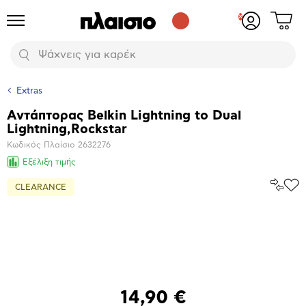
Δες
Προϊόντα
Σύνδεση
το
ή
καλάθι
εγγραφή
Αναζήτηση
σου
Extras
Αντάπτορας Belkin Lightning to Dual
Βασικά
Lightning,Rockstar
χαρακτηριστικά
Κωδικός Πλαίσιο
2632276
Εξέλιξη τιμής
Σύγκρ
CLEARANCE
Προ
το
στα
Αγα
Μεγέθυνση
φωτογραφίας
14,90 €