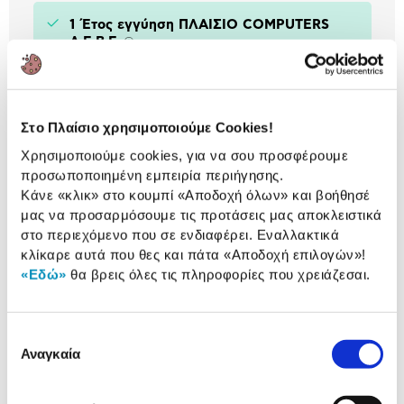
1 Έτος εγγύηση ΠΛΑΙΣΙΟ COMPUTERS
A.E.B.E.
Πληροφορίες
Στο Πλαίσιο χρησιμοποιούμε Cookies!
Αναλυτική
Αναλυτική παρουσίαση
Χρησιμοποιούμε cookies, για να σου προσφέρουμε
παρουσίαση
προσωποποιημένη εμπειρία περιήγησης.
Κάνε «κλικ» στο κουμπί
«Αποδοχή όλων»
και βοήθησέ
Προδιαγραφές
μας να προσαρμόσουμε τις προτάσεις μας αποκλειστικά
Χαρακτηριστικά
προϊόντος
στο περιεχόμενο που σε ενδιαφέρει. Εναλλακτικά
κλίκαρε αυτά που θες και πάτα
«Αποδοχή επιλογών»
!
Αξιολογήσεις
«Εδώ»
θα βρεις όλες τις πληροφορίες που χρειάζεσαι.
Αξιολογήσεις
Επιλογή
Δες τι κλίκαραν όσοι είδαν το ίδιο
Αναγκαία
συγκατάθεσης
προϊόν με εσένα!