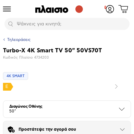
Δες
Προϊόντα
Σύνδεση
το
ή
καλάθι
εγγραφή
Αναζήτηση
σου
Τηλεοράσεις
Turbo-X 4K Smart TV 50" 50VS70T
Βασικά
Κωδικός Πλαίσιο
4734203
χαρακτηριστικά
4K SMART
E
Επόμενο
Μεγέθυνση
φωτογραφίας
Επόμενο
Διαγώνιος Οθόνης
Περι
50"
Προστάτεψε την αγορά σου
Άνοιξε