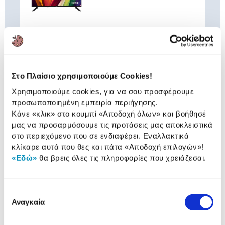
Συνδύασέ
το με
Στο Πλαίσιο χρησιμοποιούμε Cookies!
Turbo-X Καλώδιο HDMI 2.1 HQ
Male - Male 1 m
Χρησιμοποιούμε cookies, για να σου προσφέρουμε
10,90 €
προσωποποιημένη εμπειρία περιήγησης.
Κάνε «κλικ» στο κουμπί
«Αποδοχή όλων»
και βοήθησέ
Προσθήκη
μας να προσαρμόσουμε τις προτάσεις μας αποκλειστικά
στο περιεχόμενο που σε ενδιαφέρει. Εναλλακτικά
κλίκαρε αυτά που θες και πάτα
«Αποδοχή επιλογών»
!
Turbo-X Advanced Επιτοίχια Βάση
TV/Οθόνης AΤ-320 32" - 75"
«Εδώ»
θα βρεις όλες τις πληροφορίες που χρειάζεσαι.
19,90 €
Προσθήκη
Επιλογή
Αναγκαία
συγκατάθεσης
Turbo-X Soundbar 200W SNB-310