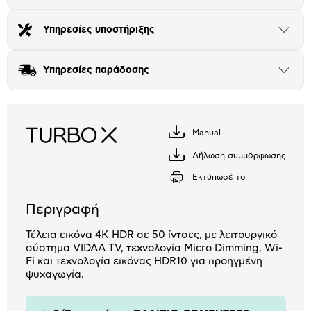
το
μπλοκ
Υπηρεσίες υποστήριξης
Άνοιξε
το
μπλοκ
Υπηρεσίες παράδοσης
Άνοιξε
το
μπλοκ
Manual
Κατέβασέ
το
Δήλωση συμμόρφωσης
Κατέβασέ
το
Εκτύπωσέ το
Περιγραφή
Τέλεια εικόνα 4K HDR σε 50 ίντσες, με λειτουργικό
σύστημα VIDAA TV, τεχνολογία Micro Dimming, Wi-
Fi και τεχνολογία εικόνας HDR10 για προηγμένη
ψυχαγωγία.