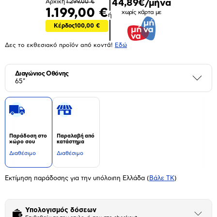
44,89€/μήνα
Αρχική
1.299,00 €
1.199,00 €
χωρίς κάρτα με
ή
Κέρδος
100,00 €
Δες το εκθεσιακό προϊόν από κοντά!
Eδώ
Διαγώνιος Οθόνης
Περι
65"
Παράδοση στο
Παραλαβή από
χώρο σου
κατάστημα
Διαθέσιμο
Διαθέσιμο
Εκτίμηση παράδοσης για την υπόλοιπη Ελλάδα
(
Βάλε ΤΚ
)
Υπολογισμός δόσεων
Άνοιξε