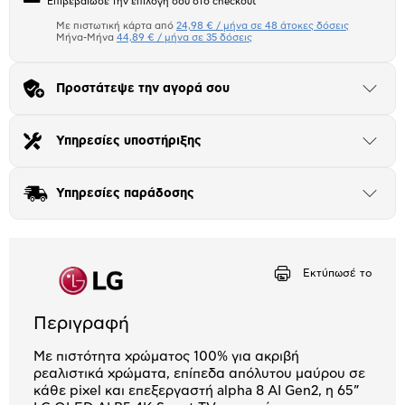
Επιβεβαίωσε την επιλογή σου στο checkout
το
μπλοκ
Με πιστωτική κάρτα από
24,98 € / μήνα σε 48 άτοκες δόσεις
Πιστωτική κάρτα
Μήνα-Μήνα
44,89 € / μήνα σε 35 δόσεις
Μήνα Μήνα
Προστάτεψε την αγορά σου
Άνοιξε
το
Αριθμός δόσεων
Ποσό/Μήνα
μπλοκ
24,98 €
Υπηρεσίες υποστήριξης
Άνοιξε
το
μπλοκ
Υπηρεσίες παράδοσης
Άνοιξε
το
μπλοκ
Εκτύπωσέ το
Περιγραφή
Με πιστότητα χρώματος 100% για ακριβή
ρεαλιστικά χρώματα, επίπεδα απόλυτου μαύρου σε
κάθε pixel και επεξεργαστή alpha 8 AI Gen2, η 65”