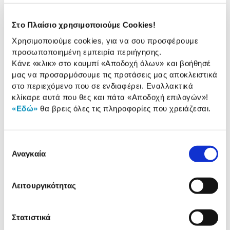
OLED65B56LA AI
1.199,00 €
Στο Πλαίσιο χρησιμοποιούμε Cookies!
Χρησιμοποιούμε cookies, για να σου προσφέρουμε
προσωποποιημένη εμπειρία περιήγησης.
Κάνε «κλικ» στο κουμπί
«Αποδοχή όλων»
και βοήθησέ
μας να προσαρμόσουμε τις προτάσεις μας αποκλειστικά
Συνδύασέ
το με
στο περιεχόμενο που σε ενδιαφέρει. Εναλλακτικά
κλίκαρε αυτά που θες και πάτα
«Αποδοχή επιλογών»
!
Turbo-X Καλώδιο HDMI 2.1 HQ
«Εδώ»
θα βρεις όλες τις πληροφορίες που χρειάζεσαι.
Male - Male 1 m
10,90 €
Επιλογή
Προσθήκη
Αναγκαία
συγκατάθεσης
Turbo-X Advanced Eπιτοίχια Βάση
Λειτουργικότητας
ΤV AD-700 60"-120"
79,00 €
Στατιστικά
Προσθήκη