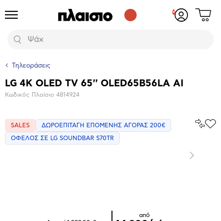
Δες
Προϊόντα
Σύνδεση
το
ή
καλάθι
εγγραφή
Αναζήτηση
σου
Τηλεοράσεις
LG 4K OLED TV 65'' OLED65B56LA AI
Βασικά
Κωδικός Πλαίσιο
4814924
χαρακτηριστικά
Σύγκρ
SALES
ΔΩΡΟΕΠΙΤΑΓΗ ΕΠΟΜΕΝΗΣ ΑΓΟΡΑΣ 200€
Προ
το
στα
ΟΦΕΛΟΣ ΣΕ LG SOUNDBAR S70TR
Αγα
Επόμενο
Μεγέθυνση
φωτογραφίας
Επόμενο
από