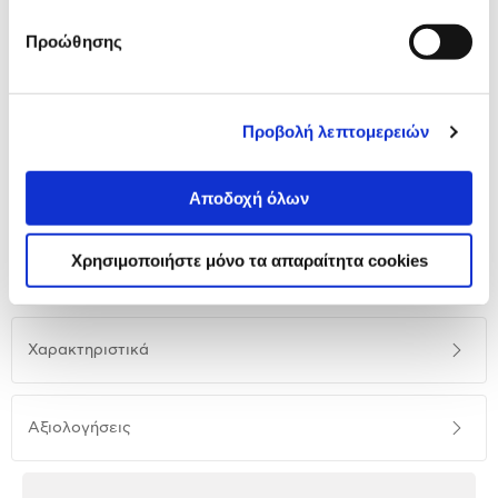
Προώθησης
LG Soundbar S60TR
279,00 €
Προβολή λεπτομερειών
Προσθήκη
Αποδοχή όλων
Αναλυτική
Χρησιμοποιήστε μόνο τα απαραίτητα cookies
Αναλυτική παρουσίαση
παρουσίαση
Προδιαγραφές
Χαρακτηριστικά
προϊόντος
Αξιολογήσεις
Αξιολογήσεις