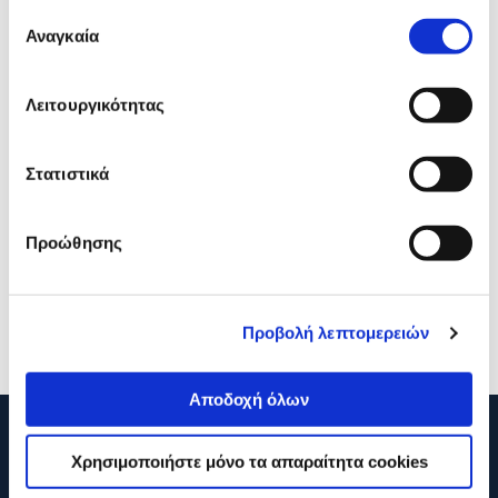
Επιλογή
Αναγκαία
συγκατάθεσης
Λειτουργικότητας
Στατιστικά
JBL Xtreme 4 Black
JBL Ηχείo Bluetooth
BoomBox 3 Μαύρο
Προώθησης
349,00€
269,00€
299,00€
Προσθήκη
Προσθήκη
Προβολή λεπτομερειών
Αποδοχή όλων
210 2895000
Χρησιμοποιήστε μόνο τα απαραίτητα cookies