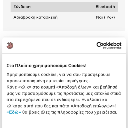
Σύνδεση:
Bluetooth
Αδιάβροχη κατασκευή:
Ναι (IP67)
Αναλυτική
Αναλυτική παρουσίαση
παρουσίαση
Προδιαγραφές
Στο Πλαίσιο χρησιμοποιούμε Cookies!
Χαρακτηριστικά
προϊόντος
Χρησιμοποιούμε cookies, για να σου προσφέρουμε
Αξιολογήσεις
προσωποποιημένη εμπειρία περιήγησης.
Αξιολογήσεις
Κάνε «κλικ» στο κουμπί
«Αποδοχή όλων»
και βοήθησέ
μας να προσαρμόσουμε τις προτάσεις μας αποκλειστικά
στο περιεχόμενο που σε ενδιαφέρει. Εναλλακτικά
κλίκαρε αυτά που θες και πάτα
«Αποδοχή επιλογών»
!
Δες τι κλίκαραν όσοι είδαν το ίδιο
«Εδώ»
θα βρεις όλες τις πληροφορίες που χρειάζεσαι.
προϊόν με εσένα!