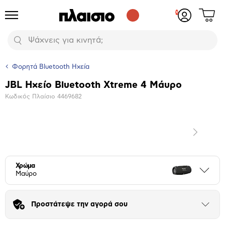
Δες
Προϊόντα
Σύνδεση
το
ή
καλάθι
εγγραφή
Αναζήτηση
σου
Φορητά Bluetooth Ηχεία
JBL Ηχείο Bluetooth Xtreme 4 Μάυρο
Βασικά
Κωδικός Πλαίσιο
4469682
χαρακτηριστικά
Επόμενο
Μεγέθυνση
φωτογραφίας
Επόμενο
Χρώμα
Περι
Μαύρο
Προστάτεψε την αγορά σου
Άνοιξε
το
μπλοκ