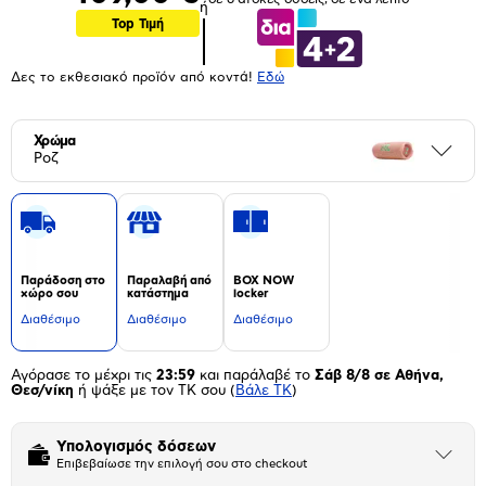
ή
Top Τιμή
Δες το εκθεσιακό προϊόν από κοντά!
Eδώ
Χρώμα
Περι
Ροζ
Παράδοση στο
Παραλαβή από
BOX NOW
χώρο σου
κατάστημα
locker
Διαθέσιμο
Διαθέσιμο
Διαθέσιμο
Αγόρασε το μέχρι τις
23:59
και παράλαβέ το
Σάβ 8/8 σε Αθήνα,
Θεσ/νίκη
ή ψάξε με τον ΤΚ σου
(
Βάλε ΤΚ
)
Υπολογισμός δόσεων
Άνοιξε
Επιβεβαίωσε την επιλογή σου στο checkout
το