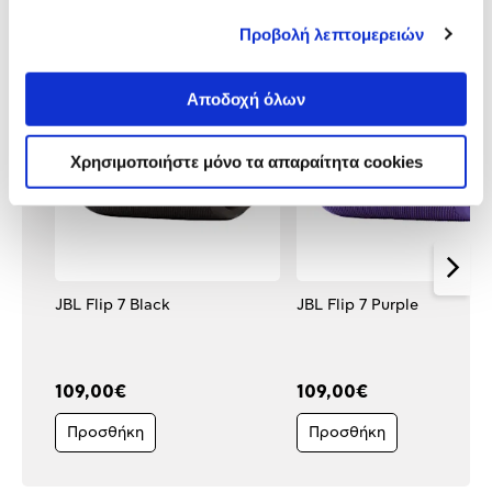
Δες τι κλίκαραν όσοι είδαν το ίδιο
Προβολή λεπτομερειών
προϊόν με εσένα!
Αποδοχή όλων
Χρησιμοποιήστε μόνο τα απαραίτητα cookies
JBL Flip 7 Black
JBL Flip 7 Purple
109,00€
109,00€
Προσθήκη
Προσθήκη