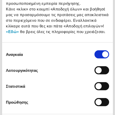
Χαρακτηριστικά
προσωποποιημένη εμπειρία περιήγησης.
Κάνε «κλικ» στο κουμπί
«Αποδοχή όλων»
και βοήθησέ
Συνολική ισχύς:
35 Watt
μας να προσαρμόσουμε τις προτάσεις μας αποκλειστικά
στο περιεχόμενο που σε ενδιαφέρει. Εναλλακτικά
Απόκριση συχνότητας:
60 Hz - 20 KHz
κλίκαρε αυτά που θες και πάτα
«Αποδοχή επιλογών»
!
«Εδώ»
θα βρεις όλες τις πληροφορίες που χρειάζεσαι.
Σύνδεση:
Bluetooth
Αδιάβροχη κατασκευή:
Ναι (IP68)
Επιλογή
Αναγκαία
συγκατάθεσης
Αναλυτική
Αναλυτική παρουσίαση
παρουσίαση
Λειτουργικότητας
Προδιαγραφές
Χαρακτηριστικά
Στατιστικά
προϊόντος
Αξιολογήσεις
Αξιολογήσεις
Προώθησης