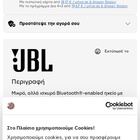
μπλοκ
Με πιστωτική κάρτα από
18,17 € / μήνα σε 6 άτοκες δόσεις
Πιστωτική κάρτα
Με το πρόγραμμα Δια 4+2 από
19,67 € / μήνα σε 6 άτοκες δόσεις
Πλαίσιο δια 4+2
Προστάτεψε την αγορά σου
Άνοιξε
το
Αριθμός δόσεων
Ποσό/Μήνα
μπλοκ
18,17 €
Εκτύπωσέ το
Περιγραφή
Μικρό, αλλά ισχυρό Bluetooth®-enabled ηχείο με
ισχύ 35W RMS για γεμάτο, συναρπαστικό μπάσο και
υψηλή ένταση. Είναι αδιάβροχο και αρκετά στιβαρό.
2 Έτη εγγύηση Προμηθευτή
Πληροφορίες
Στο Πλαίσιο χρησιμοποιούμε Cookies!
Χρησιμοποιούμε cookies, για να σου προσφέρουμε