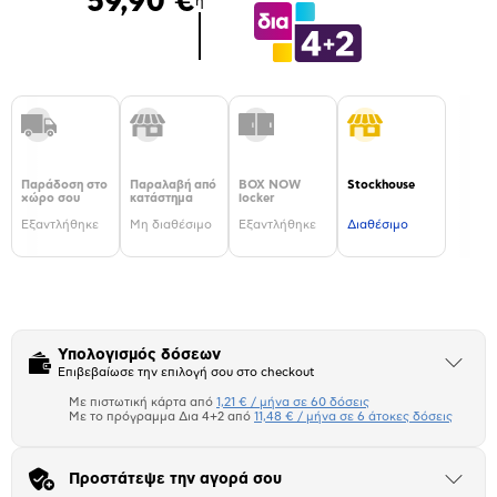
59,90 €
ή
Παράδοση στο
Παραλαβή από
BOX NOW
Stockhouse
χώρο σου
κατάστημα
locker
Εξαντλήθηκε
Μη διαθέσιμο
Εξαντλήθηκε
Διαθέσιμο
Υπολογισμός δόσεων
Άνοιξε
Επιβεβαίωσε την επιλογή σου στο checkout
το
μπλοκ
Με πιστωτική κάρτα από
1,21 € / μήνα σε 60 δόσεις
Πιστωτική κάρτα
Με το πρόγραμμα Δια 4+2 από
11,48 € / μήνα σε 6 άτοκες δόσεις
Πλαίσιο δια 4+2
Προστάτεψε την αγορά σου
Άνοιξε