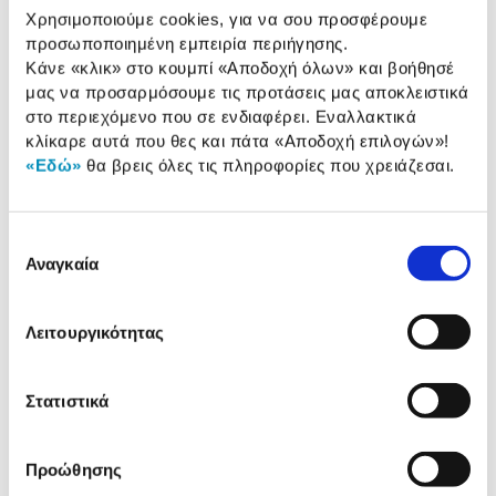
Χρησιμοποιούμε cookies, για να σου προσφέρουμε
Multipoint:
Όχι
προσωποποιημένη εμπειρία περιήγησης.
Κάνε «κλικ» στο κουμπί
«Αποδοχή όλων»
και βοήθησέ
μας να προσαρμόσουμε τις προτάσεις μας αποκλειστικά
Αναλυτική
στο περιεχόμενο που σε ενδιαφέρει. Εναλλακτικά
Αναλυτική παρουσίαση
κλίκαρε αυτά που θες και πάτα
«Αποδοχή επιλογών»
!
παρουσίαση
«Εδώ»
θα βρεις όλες τις πληροφορίες που χρειάζεσαι.
Προδιαγραφές
Χαρακτηριστικά
προϊόντος
Επιλογή
Αναγκαία
συγκατάθεσης
Αξιολογήσεις
Αξιολογήσεις
Λειτουργικότητας
Δες τι κλίκαραν όσοι είδαν το ίδιο
προϊόν με εσένα!
Στατιστικά
Προώθησης