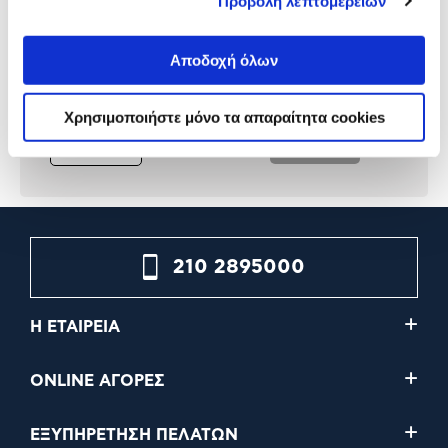
Προβολή λεπτομερειών
Samsung Galaxy Buds 2
Samsung Galaxy Buds2 Pr
White
Bora Purple
Αποδοχή όλων
99,90€
89,90€
Χρησιμοποιήστε μόνο τα απαραίτητα cookies
Προσθήκη
Προσθήκη
210 2895000
Η ΕΤΑΙΡΕΙΑ
ONLINE ΑΓΟΡΕΣ
ΕΞΥΠΗΡΕΤΗΣΗ ΠΕΛΑΤΩΝ