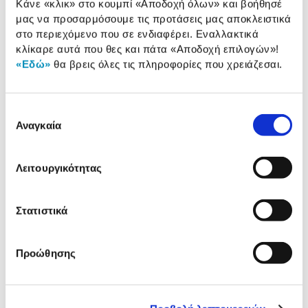
Κάνε «κλικ» στο κουμπί
«Αποδοχή όλων»
και βοήθησέ
Αναλυτική παρουσίαση
παρουσίαση
μας να προσαρμόσουμε τις προτάσεις μας αποκλειστικά
στο περιεχόμενο που σε ενδιαφέρει. Εναλλακτικά
Προδιαγραφές
κλίκαρε αυτά που θες και πάτα
«Αποδοχή επιλογών»
!
Χαρακτηριστικά
«Εδώ»
θα βρεις όλες τις πληροφορίες που χρειάζεσαι.
προϊόντος
Αξιολογήσεις
Αξιολογήσεις
Επιλογή
Αναγκαία
συγκατάθεσης
Δες τι κλίκαραν όσοι είδαν το ίδιο
Λειτουργικότητας
προϊόν με εσένα!
Στατιστικά
Προώθησης