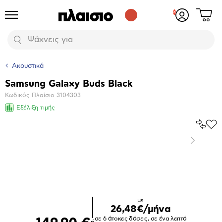
Δες
Προϊόντα
Σύνδεση
το
ή
καλάθι
εγγραφή
Αναζήτηση
σου
Ακουστικά
Samsung Galaxy Buds Black
Βασικά
Κωδικός Πλαίσιο
3104303
χαρακτηριστικά
Εξέλιξη τιμής
Σύγκρ
Προ
το
στα
Επόμενο
Αγα
Μεγέθυνση
φωτογραφίας
Επόμενο
με
26,48€/μήνα
σε 6 άτοκες δόσεις, σε ένα λεπτό