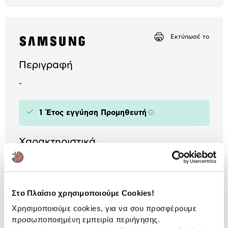
το
Αριθμός δόσεων
Ποσό/Μήνα
μπλοκ
12,49 €
Εκτύπωσέ το
Περιγραφή
-
1 Έτος εγγύηση Προμηθευτή
Πληροφορίες
Χαρακτηριστικά
Διάρκεια Χρήσης:
έως 5 h
Multipoint:
Ναι
Στο Πλαίσιο χρησιμοποιούμε Cookies!
Χρησιμοποιούμε cookies, για να σου προσφέρουμε
προσωποποιημένη εμπειρία περιήγησης.
Αναλυτική