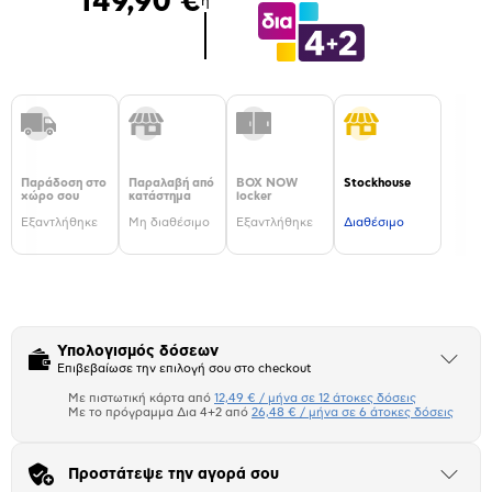
149,90 €
ή
Παράδοση στο
Παραλαβή από
BOX NOW
Stockhouse
χώρο σου
κατάστημα
locker
Εξαντλήθηκε
Μη διαθέσιμο
Εξαντλήθηκε
Διαθέσιμο
Υπολογισμός δόσεων
Άνοιξε
Επιβεβαίωσε την επιλογή σου στο checkout
το
μπλοκ
Με πιστωτική κάρτα από
12,49 € / μήνα σε 12 άτοκες δόσεις
Πιστωτική κάρτα
Με το πρόγραμμα Δια 4+2 από
26,48 € / μήνα σε 6 άτοκες δόσεις
Πλαίσιο δια 4+2
Προστάτεψε την αγορά σου
Άνοιξε