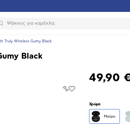
Αναζήτηση
h Truly Wireless Gumy Black
 Gumy Black
49,90 
Σύγκρινέ
Προσθήκη
το
στα
Αγαπημένα
υνση
Χρώμα
ραφίας
Μαύρο