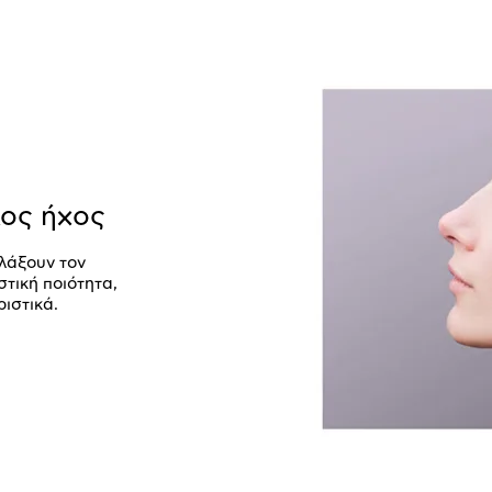
λος ήχος
λλάξουν τον
τική ποιότητα,
ιστικά.