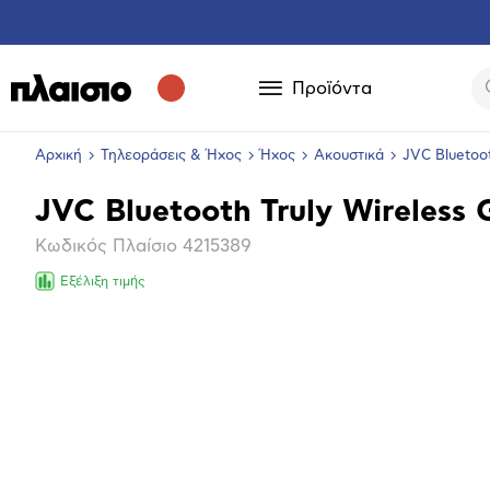
Προϊόντα
Αρχική
Τηλεοράσεις & Ήχος
Ήχος
Ακουστικά
JVC Bluetoot
JVC Bluetooth Truly Wireless
Βασικά
Κωδικός Πλαίσιο
4215389
χαρακτηριστικά
Εξέλιξη τιμής
Επόμενο
Μεγέθ
φωτογ