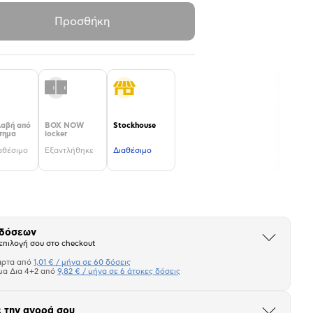
Προσθήκη
αβή από
BOX NOW
Stockhouse
τημα
locker
αθέσιμο
Εξαντλήθηκε
Διαθέσιμο
 δόσεων
Άνοιξε
επιλογή σου στο checkout
το
μπλοκ
άρτα από
1,01 € / μήνα σε 60 δόσεις
Πιστωτική κάρτα
μα Δια 4+2 από
9,82 € / μήνα σε 6 άτοκες δόσεις
Πλαίσιο δια 4+2
 την αγορά σου