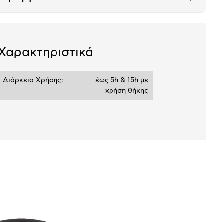
Άνοιξε
το
σεων
Ποσό/Μήνα
μπλοκ
1,01 €
Χαρακτηριστικά
Διάρκεια Χρήσης:
έως 5h & 15h με
χρήση θήκης