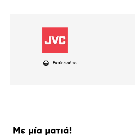
Εκτύπωσέ το
Αναλυτική
παρουσίαση
Με μία ματιά!