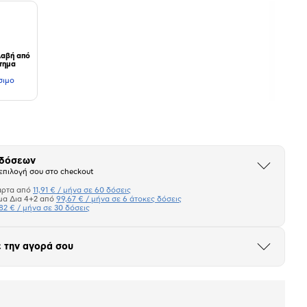
αβή από
τημα
σιμο
 δόσεων
Άνοιξε
επιλογή σου στο checkout
το
μπλοκ
άρτα από
11,91 € / μήνα σε 60 δόσεις
Πιστωτική κάρτα
μα Δια 4+2 από
99,67 € / μήνα σε 6 άτοκες δόσεις
82 € / μήνα σε 30 δόσεις
Πλαίσιο δια 4+2
 την αγορά σου
Μήνα Μήνα
Άνοιξε
το
μπλοκ
σεων
Ποσό/Μήνα
11,91 €