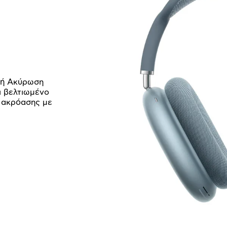
ργή Ακύρωση
ι βελτιωμένο
α ακρόασης με