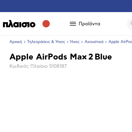
Προϊόντα
Αρχική
Τηλεοράσεις & Ήχος
Ήχος
Ακουστικά
Apple AirPod
Apple AirPods Max 2 Blue
Βασικά
Κωδικός Πλαίσιο
5108187
χαρακτηριστικά
Επόμενο
Μεγέθ
φωτογ