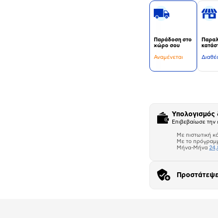
Παράδοση στο
Παραλ
χώρο σου
κατάσ
Αναμένεται
Διαθέ
Δεν
υπάρχουν
επιπλέον
πληροφορίες.
Υπολογισμός
Επιβεβαίωσε την 
Με πιστωτική κ
Με το πρόγραμ
Μήνα-Μήνα
24,
Προστάτεψε
Αριθμός δό