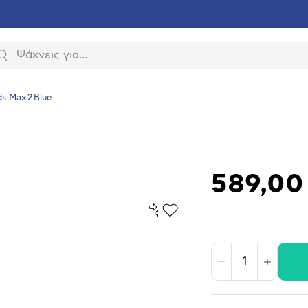
Αναζήτηση
s Max 2 Blue
589,00
Σύγκρινέ
Προσθήκη
το
στα
Αγαπημένα
υνση
ραφίας
Μείωση
Αύξηση