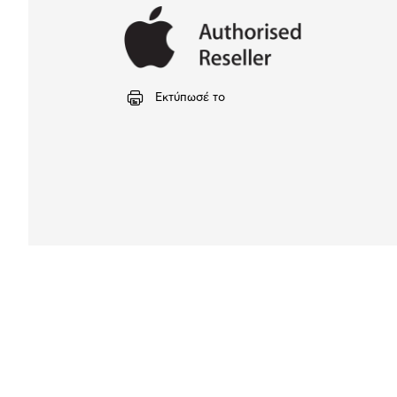
Εκτύπωσέ το
Αναλυτική
παρουσίαση