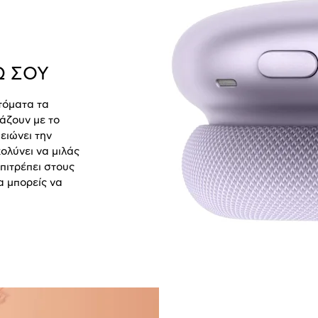
Ω ΣΟΥ
τόματα τα
άζουν με το
ειώνει την
ολύνει να μιλάς
πιτρέπει στους
α μπορείς να