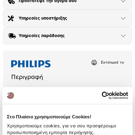
Προστάτεψε την αγορά σου
Μήνα Μήνα
Άνοιξε
το
μπλοκ
Αριθμός δόσεων
Ποσό/Μήνα
Υπηρεσίες υποστήριξης
Άνοιξε
16,61 €
το
μπλοκ
Υπηρεσίες παράδοσης
Άνοιξε
το
μπλοκ
Εκτύπωσέ το
Περιγραφή
-
3 Έτη εγγύηση Προμηθευτή
Πληροφορίες
Στο Πλαίσιο χρησιμοποιούμε Cookies!
Χαρακτηριστικά
Χρησιμοποιούμε cookies, για να σου προσφέρουμε
προσωποποιημένη εμπειρία περιήγησης.