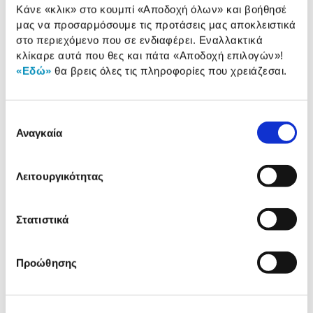
Τύπος:
Hotel TV 43"
Κάνε «κλικ» στο κουμπί
«Αποδοχή όλων»
και βοήθησέ
μας να προσαρμόσουμε τις προτάσεις μας αποκλειστικά
Συχνότητα:
60 Hz
στο περιεχόμενο που σε ενδιαφέρει. Εναλλακτικά
κλίκαρε αυτά που θες και πάτα
«Αποδοχή επιλογών»
!
Smart:
Smart Android
«Εδώ»
θα βρεις όλες τις πληροφορίες που χρειάζεσαι.
Δορυφορικός δέκτης:
Ναι
Επιλογή
Αναγκαία
συγκατάθεσης
Αναλυτική
Αναλυτική παρουσίαση
παρουσίαση
Λειτουργικότητας
Προδιαγραφές
Χαρακτηριστικά
προϊόντος
Στατιστικά
Αξιολογήσεις
Αξιολογήσεις
Προώθησης
Δες τι κλίκαραν όσοι είδαν το ίδιο