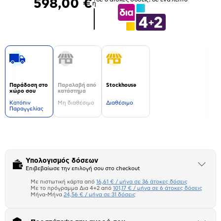
598,00 €
ή
Παράδοση στο
Παραλαβή από
Stockhouse
χώρο σου
κατάστημα
Kατόπιν
Μη διαθέσιμο
Διαθέσιμο
Παραγγελίας
Δεν
υπάρχουν
επιπλέον
πληροφορίες.
Υπολογισμός δόσεων
Άνοιξε
Επιβεβαίωσε την επιλογή σου στο checkout
το
μπλοκ
Με πιστωτική κάρτα από
16,61 € / μήνα σε 36 άτοκες δόσεις
Πιστωτική κάρτα
Με το πρόγραμμα Δια 4+2 από
101,17 € / μήνα σε 6 άτοκες δόσεις
Μήνα-Μήνα
24,56 € / μήνα σε 31 δόσεις
Πλαίσιο δια 4+2