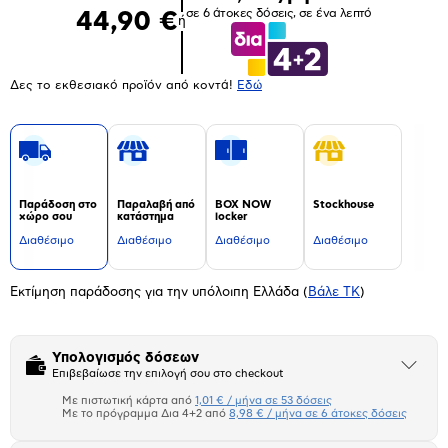
σε 6 άτοκες δόσεις, σε ένα λεπτό
44,90 €
ή
Δες το εκθεσιακό προϊόν από κοντά!
Eδώ
Παράδοση στο
Παραλαβή από
BOX NOW
Stockhouse
χώρο σου
κατάστημα
locker
Διαθέσιμο
Διαθέσιμο
Διαθέσιμο
Διαθέσιμο
Εκτίμηση παράδοσης για την υπόλοιπη Ελλάδα
(
Βάλε ΤΚ
)
Υπολογισμός δόσεων
Άνοιξε
Επιβεβαίωσε την επιλογή σου στο checkout
το
μπλοκ
Με πιστωτική κάρτα από
1,01 € / μήνα σε 53 δόσεις
Πιστωτική κάρτα
Με το πρόγραμμα Δια 4+2 από
8,98 € / μήνα σε 6 άτοκες δόσεις
Πλαίσιο δια 4+2