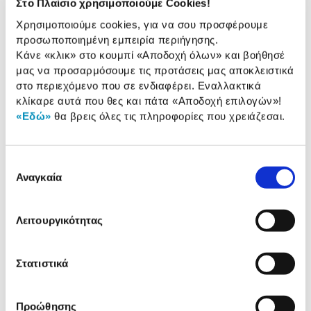
Στο Πλαίσιο χρησιμοποιούμε Cookies!
Χαρακτηριστικά
Χρησιμοποιούμε cookies, για να σου προσφέρουμε
προσωποποιημένη εμπειρία περιήγησης.
Τύπος:
Διπλού Βραχίονα
Κάνε «κλικ» στο κουμπί
«Αποδοχή όλων»
και βοήθησέ
μας να προσαρμόσουμε τις προτάσεις μας αποκλειστικά
Ελάχιστη Διαγώνιος:
32"
στο περιεχόμενο που σε ενδιαφέρει. Εναλλακτικά
κλίκαρε αυτά που θες και πάτα
«Αποδοχή επιλογών»
!
Μέγιστη Διαγώνιος:
65"
«Εδώ»
θα βρεις όλες τις πληροφορίες που χρειάζεσαι.
VESA:
100 x 100 / 100 x 150 /
400 x 300 / 150 x 100 /
150 x 150 / 400 x 400 /
Επιλογή
100 x 200 / 200 x 100
Αναγκαία
συγκατάθεσης
Λειτουργικότητας
Αναλυτική
Αναλυτική παρουσίαση
παρουσίαση
Στατιστικά
Προδιαγραφές
Χαρακτηριστικά
προϊόντος
Προώθησης