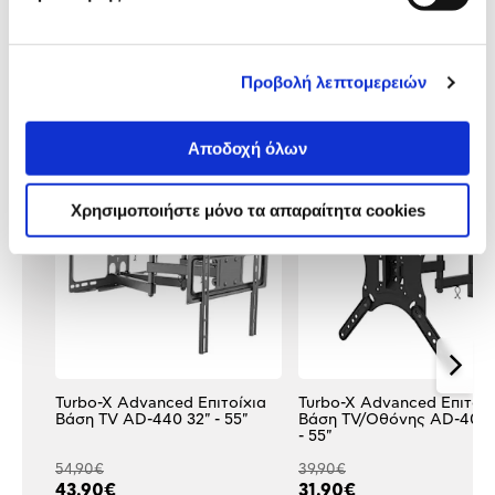
Αξιολογήσεις
Αξιολογήσεις
Προβολή λεπτομερειών
Δες τι κλίκαραν όσοι είδαν το ίδιο
προϊόν με εσένα!
Αποδοχή όλων
Χρησιμοποιήστε μόνο τα απαραίτητα cookies
Turbo-X Advanced Επιτοίχια
Turbo-X Advanced Επιτοίχ
Βάση TV AD-440 32" - 55"
Βάση TV/Οθόνης AD-400 
- 55"
54,90€
39,90€
43,90€
31,90€