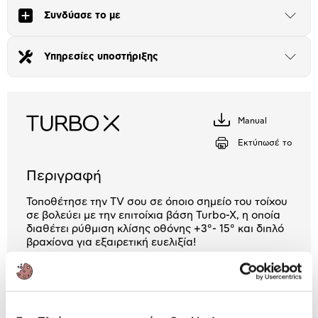
Συνδύασε το με
Άνοιξε
το
Αριθμός δόσεων
Ποσό/Μήνα
μπλοκ
1,01 €
Υπηρεσίες υποστήριξης
Άνοιξε
το
μπλοκ
Manual
Κατέβασέ
το
Εκτύπωσέ το
Περιγραφή
Τοποθέτησε την TV σου σε όποιο σημείο του τοίχου
σε βολεύει με την επιτοίχια βάση Turbo-X, η οποία
διαθέτει ρύθμιση κλίσης οθόνης +3°- 15° και διπλό
βραχίονα για εξαιρετική ευελιξία!
5 Έτη εγγύηση ΠΛΑΙΣΙΟ COMPUTERS
A.E.B.E.
Πληροφορίες