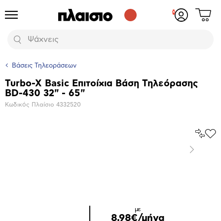
Δες
Προϊόντα
Σύνδεση
το
ή
καλάθι
εγγραφή
Αναζήτηση
σου
Βάσεις Τηλεοράσεων
Turbo-X Basic Eπιτοίχια Βάση Τηλεόρασης
Βασικά
BD-430 32" - 65"
χαρακτηριστικά
Κωδικός Πλαίσιο
4332520
Σύγκρ
Προ
το
στα
Επόμενο
Αγα
Μεγέθυνση
φωτογραφίας
Επόμενο
με
8,98€/μήνα