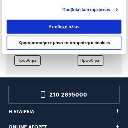
Προβολή λεπτομερειών
Αποδοχή όλων
Samsung 4K The Frame TV
Samsung Frame VG-SCFT
43'' 43LS03FA AI
Μπεζ 43"
Χρησιμοποιήστε μόνο τα απαραίτητα cookies
699,00€
599,00€
99,00€
Προσθήκη
Προσθήκη
210 2895000
Η ΕΤΑΙΡΕΙΑ
ONLINE ΑΓΟΡΕΣ