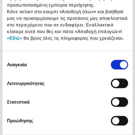
προσωποποιημένη εμπειρία περιήγησης.
Κάνε «κλικ» στο κουμπί
«Αποδοχή όλων»
και βοήθησέ
Αναλυτική
μας να προσαρμόσουμε τις προτάσεις μας αποκλειστικά
Αναλυτική παρουσίαση
στο περιεχόμενο που σε ενδιαφέρει. Εναλλακτικά
παρουσίαση
κλίκαρε αυτά που θες και πάτα
«Αποδοχή επιλογών»
!
«Εδώ»
θα βρεις όλες τις πληροφορίες που χρειάζεσαι.
Προδιαγραφές
Χαρακτηριστικά
προϊόντος
Επιλογή
Αξιολογήσεις
Αναγκαία
Αξιολογήσεις
συγκατάθεσης
Λειτουργικότητας
Δες τι κλίκαραν όσοι είδαν το ίδιο
προϊόν με εσένα!
Στατιστικά
Προώθησης