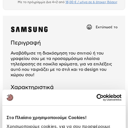
Πιστωτική κάρτα
Με το πρόγραμμα Δια 4+2 από
18,00 € / μήνα σε 6 άτοκες δόσεις
Πλαίσιο δια 4+2
Αριθμός δόσεων
Ποσό/Μήνα
Εκτύπωσέ το
2,00 €
Περιγραφή
Αναβάθμισε τη διακόσμηση του σπιτιού ή του
γραφείου σου με τα προσαρμόσιμα πλαίσια
τηλεόρασης σε ποικίλα χρώματα, για να επιλέξεις
αυτό που ταιριάζει με το στιλ και το design του
χώρου σου!
Χαρακτηριστικά
Κατηγορία:
Frame
Διάσταση:
43"
Στο Πλαίσιο χρησιμοποιούμε Cookies!
Χρώμα:
Μπεζ
Χρησιμοποιούμε cookies, για να σου προσφέρουμε