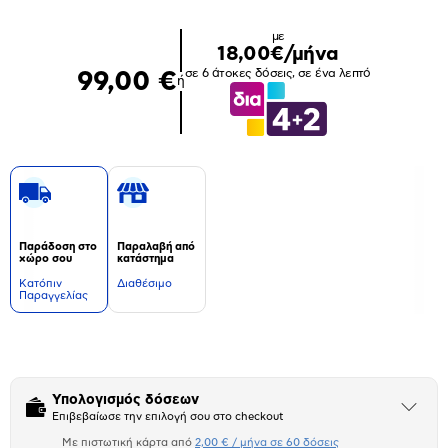
με
18,00€/μήνα
σε 6 άτοκες δόσεις, σε ένα λεπτό
99,00 €
ή
Παράδοση στο
Παραλαβή από
χώρο σου
κατάστημα
Kατόπιν
Διαθέσιμο
Παραγγελίας
Δεν
υπάρχουν
επιπλέον
πληροφορίες.
Υπολογισμός δόσεων
Άνοιξε
Επιβεβαίωσε την επιλογή σου στο checkout
το
μπλοκ
Με πιστωτική κάρτα από
2,00 € / μήνα σε 60 δόσεις