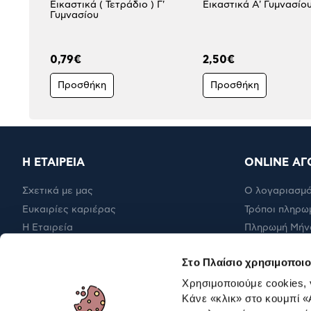
Εικαστικά ( Τετράδιο ) Γ'
Εικαστικά Α' Γυμνασίο
Γυμνασίου
0,79€
2,50€
Προσθήκη
Προσθήκη
Η ΕΤΑΙΡΕΙΑ
ONLINE ΑΓ
Σχετικά με μας
Ο λογαριασμό
Ευκαιρίες καριέρας
Τρόποι πληρω
Η Εταιρεία
Πληρωμή Μήν
Εταιρική υπευθυνότητα
Έξοδα αποστ
Στο Πλαίσιο χρησιμοποιο
RBA Membership Status
Επιστροφές
Χρησιμοποιούμε cookies,
Κάνε «κλικ» στο κουμπί
«