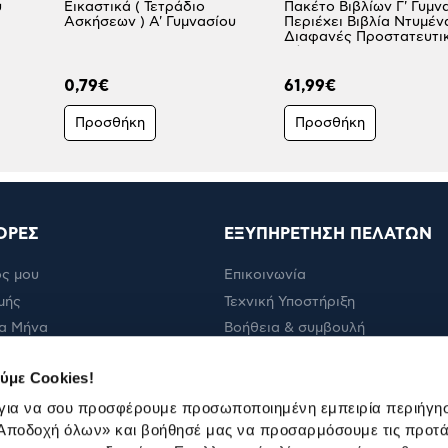
υ
Εικαστικά ( Τετράδιο
Πακέτο Βιβλίων Γ' Γυμν
Ασκήσεων ) Α' Γυμνασίου
Περιέχει Βιβλία Ντυμέν
Διαφανές Προστατευτι
Κάλυμμα
0,79€
61,99€
Προσθήκη
Προσθήκη
ΟΡΕΣ
ΕΞΥΠΗΡΕΤΗΣΗ ΠΕΛΑΤΩΝ
ς μου
Επικοινωνία
μής
Τεχνική Υποστήριξη
α Μήνα
Βοήθεια & συμβουλή
ολής
Πορεία παραγγελίας
ύμε Cookies!
Πορεία επισκευής
 για να σου προσφέρουμε προσωποποιημένη εμπειρία περιήγη
Όροι εμπορικών ενεργειών
Αποδοχή όλων»
και βοήθησέ μας να προσαρμόσουμε τις προτά
Καταστήματα