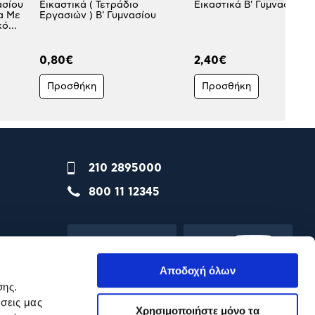
ασίου
Εικαστικά ( Τετράδιο
Εικαστικά Β' Γυμνασίου
α Με
Εργασιών ) Β' Γυμνασίου
κό
0,80€
2,40€
Προσθήκη
Προσθήκη
210 2895000
800 11 12345
Αποδοχή όλων
σης.
σεις μας
Χρησιμοποιήστε μόνο τα