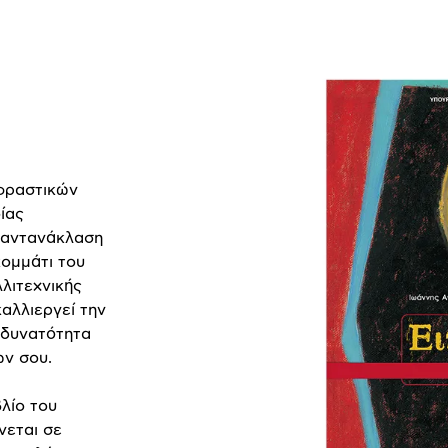
κφραστικών
ίας
η αντανάκλαση
κομμάτι του
λλιτεχνικής
καλλιεργεί την
 δυνατότητα
ων σου.
βλίο του
νεται σε