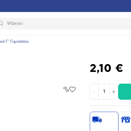
Αναζήτηση
ικά Γ' Γυμνασίου
2,10 €
Σύγκρινέ
Προσθήκη
Μείωση
Αύξηση
το
στα
Αγαπημένα
υνση
ραφίας