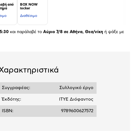
αβή από
BOX NOW
τημα
locker
σιμο
Διαθέσιμο
5:30
και παράλαβέ το
Αύριο 7/8 σε Αθήνα, Θεσ/νίκη
ή ψάξε με
Χαρακτηριστικά
Συγγραφέας:
Συλλογικό έργο
Έκδότης:
ΙΤΥΕ Διόφαντος
ISBN:
9789600627572