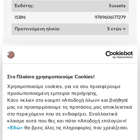
Έκδότης:
Susaeta
ISBN:
9789606177279
Προτεινόμενη ηλικία:
5 ετών +
Αναλυτική
Αναλυτική παρουσίαση
παρουσίαση
Προδιαγραφές
Στο Πλαίσιο χρησιμοποιούμε Cookies!
Χαρακτηριστικά
προϊόντος
Χρησιμοποιούμε cookies, για να σου προσφέρουμε
προσωποποιημένη εμπειρία περιήγησης.
Αξιολογήσεις
Κάνε «κλικ» στο κουμπί
«Αποδοχή όλων»
και βοήθησέ
Αξιολογήσεις
μας να προσαρμόσουμε τις προτάσεις μας αποκλειστικά
στο περιεχόμενο που σε ενδιαφέρει. Εναλλακτικά
κλίκαρε αυτά που θες και πάτα
«Αποδοχή επιλογών»
!
Κάτι μας λέει πως τα παρακάτω
«Εδώ»
θα βρεις όλες τις πληροφορίες που χρειάζεσαι.
προϊόντα σε ενδιαφέρουν!