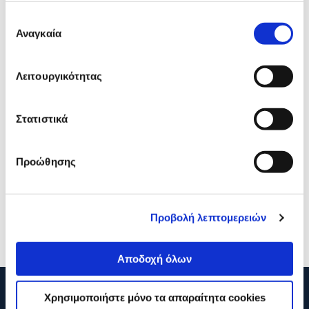
Επιλογή
Αναγκαία
συγκατάθεσης
Λειτουργικότητας
Στατιστικά
Πριγκίπισσες, Βάζω χρώμα
Μεταίχμιο Είμαι 3 Και Πά
και κολλάω
Διακοπές
Προώθησης
6,99€
7,43€
Προβολή λεπτομερειών
Προσθήκη
Προσθήκη
Αποδοχή όλων
Χρησιμοποιήστε μόνο τα απαραίτητα cookies
210 2895000