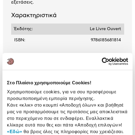
εξετάσεις.
Χαρακτηριστικά
Έκδότης:
Le Livre Ouvert
ISBN:
9786185681814
Αναλυτική
Αναλυτική παρουσίαση
παρουσίαση
Στο Πλαίσιο χρησιμοποιούμε Cookies!
Προδιαγραφές
Χαρακτηριστικά
Χρησιμοποιούμε cookies, για να σου προσφέρουμε
προϊόντος
προσωποποιημένη εμπειρία περιήγησης.
Κάνε «κλικ» στο κουμπί
«Αποδοχή όλων»
και βοήθησέ
Αξιολογήσεις
μας να προσαρμόσουμε τις προτάσεις μας αποκλειστικά
Αξιολογήσεις
στο περιεχόμενο που σε ενδιαφέρει. Εναλλακτικά
κλίκαρε αυτά που θες και πάτα
«Αποδοχή επιλογών»
!
«Εδώ»
θα βρεις όλες τις πληροφορίες που χρειάζεσαι.
Συγκεντρώσαμε τα πιο δημοφιλή