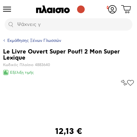
Δες
Προϊόντα
Σύνδεση
το
ή
καλάθι
εγγραφή
Αναζήτηση
σου
Εκμάθησης Ξένων Γλωσσών
Le Livre Ouvert Super Pouf! 2 Mon Super
Βασικά
Lexique
χαρακτηριστικά
Κωδικός Πλαίσιο
4883640
Εξέλιξη τιμής
Σύγκρ
Προ
το
στα
Αγα
Μεγέθυνση
φωτογραφίας
12,13 €