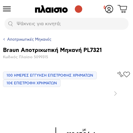
Δες
Προϊόντα
Σύνδεση
το
ή
καλάθι
εγγραφή
Αναζήτηση
σου
Αποτριχωτικές Μηχανές
Braun Αποτριχωτική Μηχανή PL7321
Βασικά
Κωδικός Πλαίσιο
5099315
χαρακτηριστικά
Σύγκρ
100 ΗΜΕΡΕΣ ΕΓΓΥΗΣΗ ΕΠΙΣΤΡΟΦΗΣ ΧΡΗΜΑΤΩΝ
Προ
το
στα
10€ ΕΠΙΣΤΡΟΦΗ ΧΡΗΜΑΤΩΝ
Αγα
Επόμενο
Μεγέθυνση
φωτογραφίας
Επόμενο
με