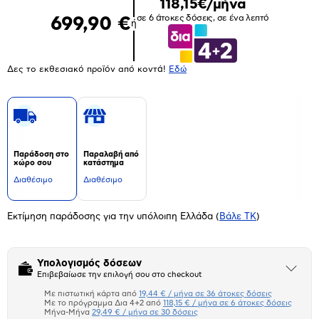
118,15€/μήνα
σε 6 άτοκες δόσεις, σε ένα λεπτό
699,90 €
ή
Δες το εκθεσιακό προϊόν από κοντά!
Eδώ
Παράδοση στο
Παραλαβή από
χώρο σου
κατάστημα
Διαθέσιμο
Διαθέσιμο
Εκτίμηση παράδοσης για την υπόλοιπη Ελλάδα
(
Βάλε ΤΚ
)
Υπολογισμός δόσεων
Άνοιξε
Επιβεβαίωσε την επιλογή σου στο checkout
το
μπλοκ
Με πιστωτική κάρτα από
19,44 € / μήνα σε 36 άτοκες δόσεις
Πιστωτική κάρτα
Με το πρόγραμμα Δια 4+2 από
118,15 € / μήνα σε 6 άτοκες δόσεις
Μήνα-Μήνα
29,49 € / μήνα σε 30 δόσεις