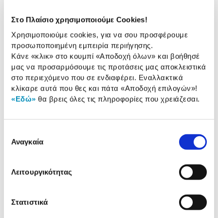
Τύπος μηχανής:
IPL
Στο Πλαίσιο χρησιμοποιούμε Cookies!
Τύπος λειτουργίας:
Ρεύματος
Χρησιμοποιούμε cookies, για να σου προσφέρουμε
προσωποποιημένη εμπειρία περιήγησης.
Αδιάβροχη:
Όχι
Κάνε «κλικ» στο κουμπί
«Αποδοχή όλων»
και βοήθησέ
Αριθμός κεφαλών:
3
μας να προσαρμόσουμε τις προτάσεις μας αποκλειστικά
στο περιεχόμενο που σε ενδιαφέρει. Εναλλακτικά
κλίκαρε αυτά που θες και πάτα
«Αποδοχή επιλογών»
!
«Εδώ»
θα βρεις όλες τις πληροφορίες που χρειάζεσαι.
Αναλυτική
Αναλυτική παρουσίαση
παρουσίαση
Επιλογή
Προδιαγραφές
Αναγκαία
συγκατάθεσης
Χαρακτηριστικά
προϊόντος
Αξιολογήσεις
Λειτουργικότητας
Αξιολογήσεις
Στατιστικά
Κάτι μας λέει πως τα παρακάτω