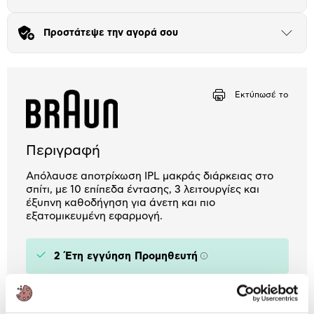
Πλαίσιο δια 4+2
Προστάτεψε την αγορά σου
Μήνα Μήνα
Άνοιξε
το
μπλοκ
Αριθμός δόσεων
Ποσό/Μήνα
19,44 €
Εκτύπωσέ το
Περιγραφή
Απόλαυσε αποτρίχωση IPL μακράς διάρκειας στο
σπίτι, με 10 επίπεδα έντασης, 3 λειτουργίες και
έξυπνη καθοδήγηση για άνετη και πιο
εξατομικευμένη εφαρμογή.
2 Έτη εγγύηση Προμηθευτή
Πληροφορίες
Χαρακτηριστικά