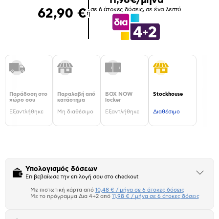
σε 6 άτοκες δόσεις, σε ένα λεπτό
62,90 €
ή
Παράδοση στο
Παραλαβή από
BOX NOW
Stockhouse
χώρο σου
κατάστημα
locker
Εξαντλήθηκε
Μη διαθέσιμο
Εξαντλήθηκε
Διαθέσιμο
Υπολογισμός δόσεων
Άνοιξε
Επιβεβαίωσε την επιλογή σου στο checkout
το
μπλοκ
Με πιστωτική κάρτα από
10,48 € / μήνα σε 6 άτοκες δόσεις
Πιστωτική κάρτα
Με το πρόγραμμα Δια 4+2 από
11,98 € / μήνα σε 6 άτοκες δόσεις
Πλαίσιο δια 4+2