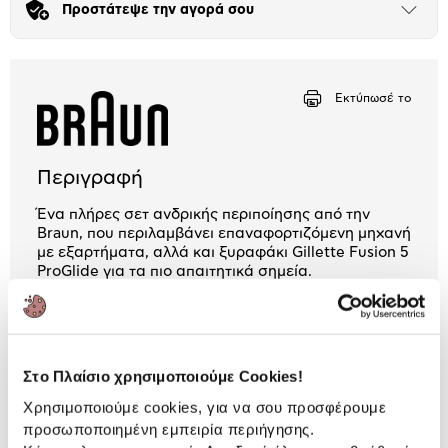
Προστάτεψε την αγορά σου
Άνοιξε
το
Αριθμός δόσεων
Ποσό/Μήνα
μπλοκ
10,48 €
Εκτύπωσέ το
Περιγραφή
Ένα πλήρες σετ ανδρικής περιποίησης από την
Braun, που περιλαμβάνει επαναφορτιζόμενη μηχανή
με εξαρτήματα, αλλά και ξυραφάκι Gillette Fusion 5
ProGlide για τα πιο απαιτητικά σημεία.
2 Έτη εγγύηση Προμηθευτή
Πληροφορίες
Στο Πλαίσιο χρησιμοποιούμε Cookies!
Χαρακτηριστικά
Χρησιμοποιούμε cookies, για να σου προσφέρουμε
προσωποποιημένη εμπειρία περιήγησης.
Τύπος:
Επαναφ/μενη