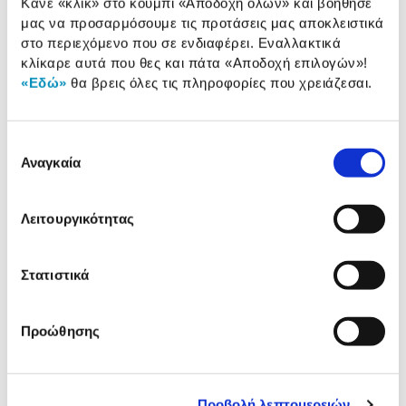
Κάνε «κλικ» στο κουμπί
«Αποδοχή όλων»
και βοήθησέ
Αυτονομία:
100 min
μας να προσαρμόσουμε τις προτάσεις μας αποκλειστικά
στο περιεχόμενο που σε ενδιαφέρει. Εναλλακτικά
Αδιάβροχη:
Πλήρως
κλίκαρε αυτά που θες και πάτα
«Αποδοχή επιλογών»
!
«Εδώ»
θα βρεις όλες τις πληροφορίες που χρειάζεσαι.
Διάρκεια φόρτισης:
1 h
Επιλογή
Αναλυτική
Αναγκαία
συγκατάθεσης
Αναλυτική παρουσίαση
παρουσίαση
Λειτουργικότητας
Προδιαγραφές
Χαρακτηριστικά
προϊόντος
Στατιστικά
Αξιολογήσεις
Αξιολογήσεις
Προώθησης
Δες τι κλίκαραν όσοι είδαν το ίδιο
προϊόν με εσένα!
Προβολή λεπτομερειών