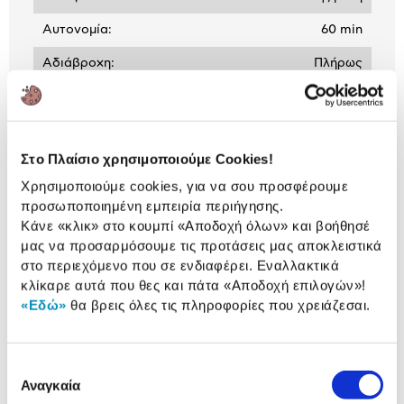
Αυτονομία:
60 min
Αδιάβροχη:
Πλήρως
Χρόνος Φόρτισης
1 h
(hours):
Στο Πλαίσιο χρησιμοποιούμε Cookies!
Χρησιμοποιούμε cookies, για να σου προσφέρουμε
προσωποποιημένη εμπειρία περιήγησης.
ΒΛΕΠΕΙΣ:
Κάνε «κλικ» στο κουμπί
«Αποδοχή όλων»
και βοήθησέ
μας να προσαρμόσουμε τις προτάσεις μας αποκλειστικά
Philips Ξυριστική Μηχανή
στο περιεχόμενο που σε ενδιαφέρει. Εναλλακτικά
XP9202/10 Series i9000 Prestige
κλίκαρε αυτά που θες και πάτα
«Αποδοχή επιλογών»
!
339,90 €
«Εδώ»
θα βρεις όλες τις πληροφορίες που χρειάζεσαι.
Επιλογή
Αναγκαία
Συνδύασέ
το με
συγκατάθεσης