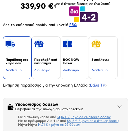
σε 6 άτοκες δόσεις, σε ένα λεπτό
339,90 €
ή
Δες το εκθεσιακό προϊόν από κοντά!
Eδώ
Παράδοση στο
Παραλαβή από
BOX NOW
Stockhouse
χώρο σου
κατάστημα
locker
Διαθέσιμο
Διαθέσιμο
Διαθέσιμο
Διαθέσιμο
Εκτίμηση παράδοσης για την υπόλοιπη Ελλάδα
(
Βάλε ΤΚ
)
Υπολογισμός δόσεων
Άνοιξε
Επιβεβαίωσε την επιλογή σου στο checkout
το
μπλοκ
Με πιστωτική κάρτα από
14,16 € / μήνα σε 24 άτοκες δόσεις
Πιστωτική κάρτα
Με το πρόγραμμα Δια 4+2 από
58,15 € / μήνα σε 6 άτοκες δόσεις
Μήνα-Μήνα
14,71 € / μήνα σε 29 δόσεις
Πλαίσιο δια 4+2