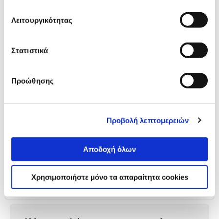
Λειτουργικότητας
Philips Ανταλλακτικές Κεφαλές
SH91/51
64,90 €
Στατιστικά
Προσθήκη
Προώθησης
Αναλυτική
Αναλυτική παρουσίαση
Προβολή λεπτομερειών
παρουσίαση
Προδιαγραφές
Αποδοχή όλων
Χαρακτηριστικά
προϊόντος
Αξιολογήσεις
Χρησιμοποιήστε μόνο τα απαραίτητα cookies
Αξιολογήσεις