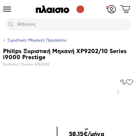
Δες
Προϊόντα
Σύνδεση
το
ή
καλάθι
εγγραφή
Αναζήτηση
σου
Ξυριστικές Μηχανές Προσώπου
Philips Ξυριστική Μηχανή XP9202/10 Series
Βασικά
i9000 Prestige
χαρακτηριστικά
Κωδικός Πλαίσιο
4763238
Σύγκρ
Προ
το
στα
Επόμενο
Αγα
Μεγέθυνση
φωτογραφίας
Επόμενο
με
58,15€/μήνα