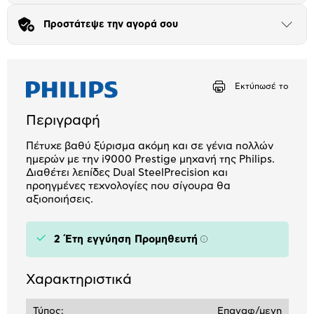
Προστάτεψε την αγορά σου
Μήνα Μήνα
Άνοιξε
το
μπλοκ
Αριθμός δόσεων
Ποσό/Μήνα
14,16 €
Εκτύπωσέ το
Περιγραφή
Πέτυχε βαθύ ξύρισμα ακόμη και σε γένια πολλών
ημερών με την i9000 Prestige μηχανή της Philips.
Διαθέτει λεπίδες Dual SteelPrecision και
προηγμένες τεχνολογίες που σίγουρα θα
αξιοποιήσεις.
2 Έτη εγγύηση Προμηθευτή
Πληροφορίες
Χαρακτηριστικά
Τύπος:
Επαναφ/μενη