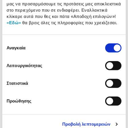
μας να προσαρμόσουμε τις προτάσεις μας αποκλειστικά
Προδιαγραφές
στο περιεχόμενο που σε ενδιαφέρει. Εναλλακτικά
Χαρακτηριστικά
κλίκαρε αυτά που θες και πάτα
«Αποδοχή επιλογών»
!
προϊόντος
«Εδώ»
θα βρεις όλες τις πληροφορίες που χρειάζεσαι.
Αξιολογήσεις
Αξιολογήσεις
Επιλογή
Αναγκαία
συγκατάθεσης
Δες τι κλίκαραν όσοι είδαν το ίδιο
προϊόν με εσένα!
Λειτουργικότητας
Στατιστικά
Προώθησης
Προβολή λεπτομερειών