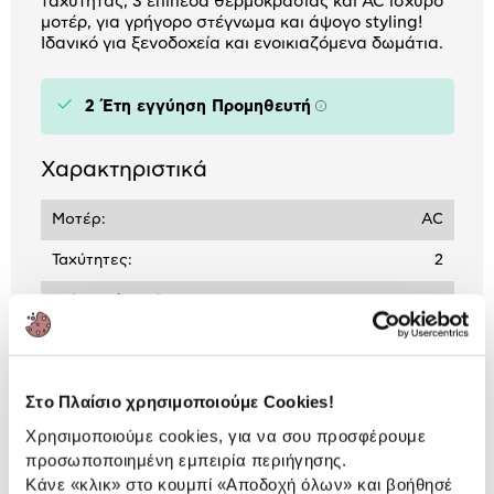
ταχύτητας, 3 επίπεδα θερμοκρασίας και AC ισχυρό
μοτέρ, για γρήγορο στέγνωμα και άψογο styling!
Ιδανικό για ξενοδοχεία και ενοικιαζόμενα δωμάτια.
2 Έτη εγγύηση Προμηθευτή
Πληροφορίες
Χαρακτηριστικά
Μοτέρ:
AC
Ταχύτητες:
2
Επίπεδα/ρυθμίσεις
3
θερμοκρασίας:
Ισχύς (Watt):
2.000 W
Στο Πλαίσιο χρησιμοποιούμε Cookies!
Χρησιμοποιούμε cookies, για να σου προσφέρουμε
Αναλυτική
προσωποποιημένη εμπειρία περιήγησης.
Αναλυτική παρουσίαση
Κάνε «κλικ» στο κουμπί
«Αποδοχή όλων»
και βοήθησέ
παρουσίαση