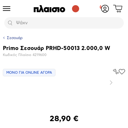
Δες
Προϊόντα
Σύνδεση
το
ή
καλάθι
εγγραφή
Αναζήτηση
σου
Σεσουάρ
Primo Σεσουάρ PRHD-50013 2.000,0 W
Βασικά
Κωδικός Πλαίσιο
4219600
χαρακτηριστικά
Σύγκρ
ΜΟΝΟ ΓΙΑ ONLINE ΑΓΟΡΑ
Προ
το
στα
Αγα
Επόμενο
Μεγέθυνση
φωτογραφίας
28,90 €