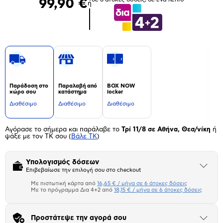
99,90 €
ή
Παράδοση στο
Παραλαβή από
BOX NOW
χώρο σου
κατάστημα
locker
Διαθέσιμο
Διαθέσιμο
Διαθέσιμο
Αγόρασε το σήμερα και παράλαβε το
Τρί 11/8 σε Αθήνα, Θεσ/νίκη
ή
ψάξε με τον ΤΚ σου
(
Βάλε ΤΚ
)
Υπολογισμός δόσεων
Άνοιξε
Επιβεβαίωσε την επιλογή σου στο checkout
το
μπλοκ
Με πιστωτική κάρτα από
16,65 € / μήνα σε 6 άτοκες δόσεις
Πιστωτική κάρτα
Με το πρόγραμμα Δια 4+2 από
18,15 € / μήνα σε 6 άτοκες δόσεις
Πλαίσιο δια 4+2
Προστάτεψε την αγορά σου
Άνοιξε