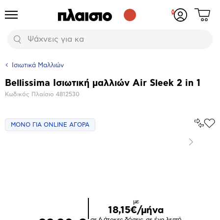
Δες
Προϊόντα
Σύνδεση
το
ή
καλάθι
εγγραφή
Αναζήτηση
σου
Ισιωτικά Μαλλιών
Bellissima Ισιωτική μαλλιών Air Sleek 2 in 1
Βασικά
Κωδικός Πλαίσιο
4812530
χαρακτηριστικά
Σύγκρ
ΜΟΝΟ ΓΙΑ ONLINE ΑΓΟΡΑ
Προ
το
στα
Αγα
Επόμενο
Μεγέθυνση
φωτογραφίας
Επόμενο
με
18,15€/μήνα
σε 6 άτοκες δόσεις, σε ένα λεπτό