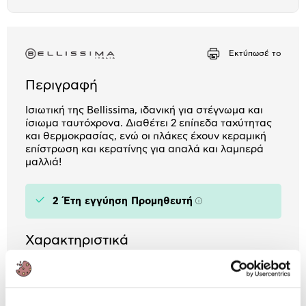
το
Αριθμός δόσεων
Ποσό/Μήνα
μπλοκ
16,65 €
Εκτύπωσέ το
Περιγραφή
Ισιωτική της Bellissima, ιδανική για στέγνωμα και
ίσιωμα ταυτόχρονα. Διαθέτει 2 επίπεδα ταχύτητας
και θερμοκρασίας, ενώ οι πλάκες έχουν κεραμική
επίστρωση και κερατίνης για απαλά και λαμπερά
μαλλιά!
2 Έτη εγγύηση Προμηθευτή
Πληροφορίες
Χαρακτηριστικά
Τύπος:
Ισιωτική μαλλιών
Ισχύς (Volt):
230 V