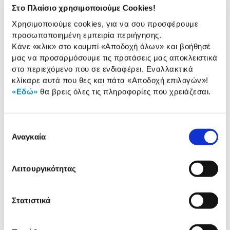
Στο Πλαίσιο χρησιμοποιούμε Cookies!
Ισχύς (Watt):
640 W
Χρησιμοποιούμε cookies, για να σου προσφέρουμε
Επίπεδα/ρυθμίσεις
2
προσωποποιημένη εμπειρία περιήγησης.
θερμοκρασίας:
Κάνε «κλικ» στο κουμπί
«Αποδοχή όλων»
και βοήθησέ
μας να προσαρμόσουμε τις προτάσεις μας αποκλειστικά
στο περιεχόμενο που σε ενδιαφέρει. Εναλλακτικά
κλίκαρε αυτά που θες και πάτα
«Αποδοχή επιλογών»
!
Αναλυτική
«Εδώ»
θα βρεις όλες τις πληροφορίες που χρειάζεσαι.
Αναλυτική παρουσίαση
παρουσίαση
Προδιαγραφές
Επιλογή
Χαρακτηριστικά
προϊόντος
Αναγκαία
συγκατάθεσης
Αξιολογήσεις
Αξιολογήσεις
Λειτουργικότητας
Στατιστικά
Δες τι κλίκαραν όσοι είδαν το ίδιο
προϊόν με εσένα!