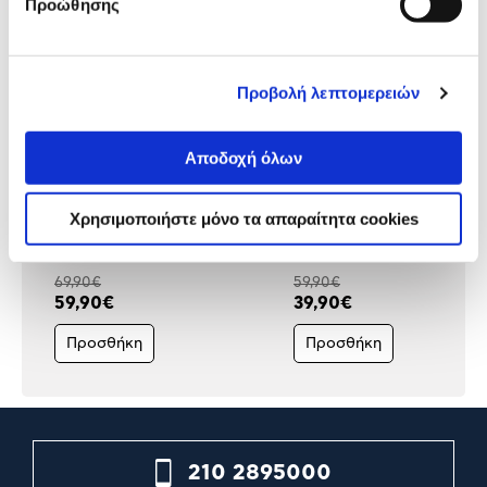
Προώθησης
Προβολή λεπτομερειών
Αποδοχή όλων
Bellissima Ισιωτική μαλλιών
Bellissima Ισιωτική μαλλι
Χρησιμοποιήστε μόνο τα απαραίτητα cookies
Steam Argan Oil
B26 100
69,90€
59,90€
59,90€
39,90€
Προσθήκη
Προσθήκη
210 2895000