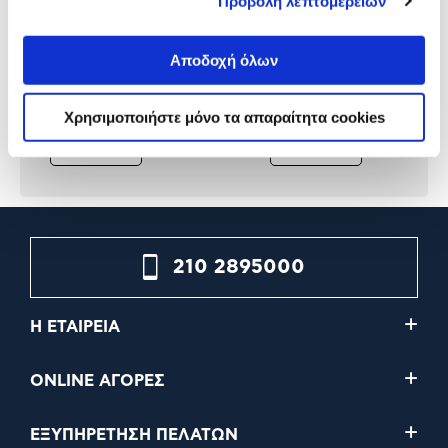
Προβολή λεπτομερειών
Microsoft Windows Server
Microsoft Windows RMT
Standard 2022 Perpetual
Desktop Server User CAL
Αποδοχή όλων
2022
1.489,00€
219,00€
Χρησιμοποιήστε μόνο τα απαραίτητα cookies
Προσθήκη
Προσθήκη
210 2895000
Η ΕΤΑΙΡΕΙΑ
ONLINE ΑΓΟΡΕΣ
ΕΞΥΠΗΡΕΤΗΣΗ ΠΕΛΑΤΩΝ