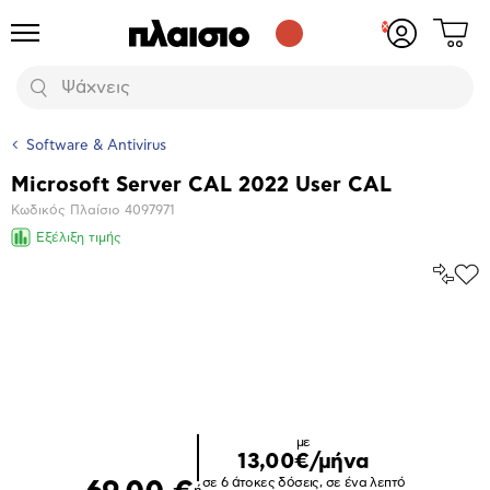
Δες
Προϊόντα
Σύνδεση
το
ή
καλάθι
εγγραφή
Αναζήτηση
σου
Software & Antivirus
Microsoft Server CAL 2022 User CAL
Βασικά
Κωδικός Πλαίσιο
4097971
χαρακτηριστικά
Εξέλιξη τιμής
Σύγκρ
Προ
το
στα
Αγα
Μεγέθυνση
φωτογραφίας
με
13,00€/μήνα
σε 6 άτοκες δόσεις, σε ένα λεπτό