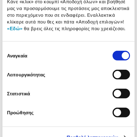
Κάνε «κλικ» στο κουμπί
«Αποδοχή όλων»
και βοήθησέ
Αναλυτική παρουσίαση
παρουσίαση
μας να προσαρμόσουμε τις προτάσεις μας αποκλειστικά
στο περιεχόμενο που σε ενδιαφέρει. Εναλλακτικά
Προδιαγραφές
κλίκαρε αυτά που θες και πάτα
«Αποδοχή επιλογών»
!
Χαρακτηριστικά
«Εδώ»
θα βρεις όλες τις πληροφορίες που χρειάζεσαι.
προϊόντος
Αξιολογήσεις
Αξιολογήσεις
Επιλογή
Αναγκαία
συγκατάθεσης
Δες τι κλίκαραν όσοι είδαν το ίδιο
Λειτουργικότητας
προϊόν με εσένα!
Στατιστικά
Προώθησης