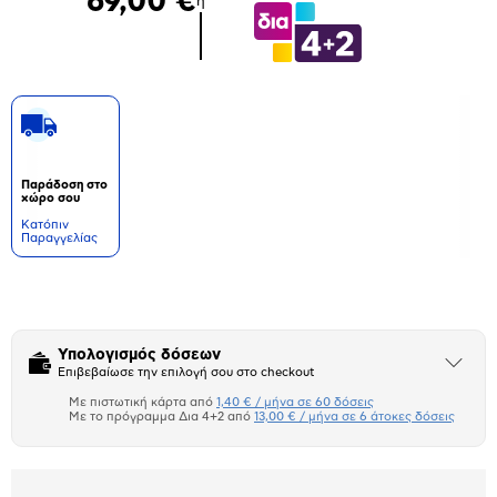
69,00 €
ή
Παράδοση στο
χώρο σου
Kατόπιν
Παραγγελίας
Δεν
υπάρχουν
επιπλέον
πληροφορίες.
Υπολογισμός δόσεων
Άνοιξε
Επιβεβαίωσε την επιλογή σου στο checkout
το
μπλοκ
Με πιστωτική κάρτα από
1,40 € / μήνα σε 60 δόσεις
Πιστωτική κάρτα
Με το πρόγραμμα Δια 4+2 από
13,00 € / μήνα σε 6 άτοκες δόσεις
Πλαίσιο δια 4+2