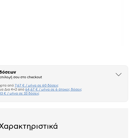
 δόσεων
Άνοιξε
επιλογή σου στο checkout
το
μπλοκ
άρτα από
7,67 € / μήνα σε 60 δόσεις
Πιστωτική κάρτα
μα Δια 4+2 από
64,67 € / μήνα σε 6 άτοκες δόσεις
83 € / μήνα σε 33 δόσεις
Πλαίσιο δια 4+2
Μήνα Μήνα
Χαρακτηριστικά
σεων
Ποσό/Μήνα
7,67 €