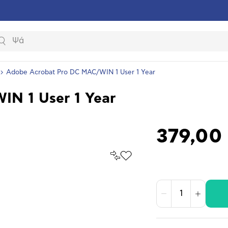
Αναζήτηση
Adobe Acrobat Pro DC MAC/WIN 1 User 1 Year
N 1 User 1 Year
379,00
Σύγκρινέ
Προσθήκη
το
στα
Αγαπημένα
υνση
ραφίας
Μείωση
Αύξηση