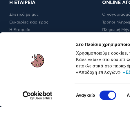
Η ΕΤΑΙΡΕΙΑ
ONLINE ΑΓ
Σχετικά με μας
Ο λογαριασμό
Ευκαιρίες καριέρας
Τρόποι πληρω
Η Εταιρεία
Πληρωμή Μήν
Εταιρική υπευθυνότητα
Έξοδα αποστ
Στο Πλαίσιο χρησιμοποιο
RBA Membership Status
Επιστροφές
Χρησιμοποιούμε cookies,
Κάνε «κλικ» στο κουμπί
«
αποκλειστικά στο περιεχό
ΓΙΑ ΕΠΑΓΓΕΛΜΑΤΙΕΣ
«Αποδοχή επιλογών»
!
«Ε
Επιλογή
Αναγκαία
Λ
συγκατάθεσης