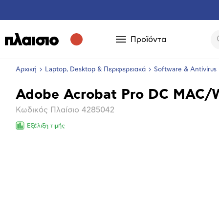
Προϊόντα
Αρχική
Laptop, Desktop & Περιφερειακά
Software & Antivirus
Adobe Acrobat Pro DC MAC/WI
Βασικά
Κωδικός Πλαίσιο
4285042
χαρακτηριστικά
Εξέλιξη τιμής
Επόμενο
Μεγέθ
φωτογ