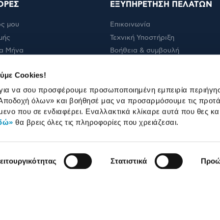
ΟΡΕΣ
ΕΞΥΠΗΡΕΤΗΣΗ ΠΕΛΑΤΩΝ
ς μου
Επικοινωνία
μής
Τεχνική Υποστήριξη
α Μήνα
Βοήθεια & συμβουλή
ολής
Πορεία παραγγελίας
ύμε Cookies!
Πορεία επισκευής
 για να σου προσφέρουμε προσωποποιημένη εμπειρία περιήγη
Όροι εμπορικών ενεργειών
Αποδοχή όλων»
και βοήθησέ μας να προσαρμόσουμε τις προτά
Καταστήματα
μενο που σε ενδιαφέρει. Εναλλακτικά κλίκαρε αυτά που θες κα
δώ»
θα βρεις όλες τις πληροφορίες που χρειάζεσαι.
ειτουργικότητας
Στατιστικά
Προώ