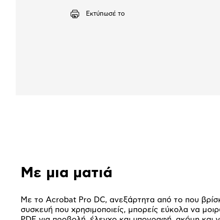
Εκτύπωσέ το
Αναλυτική
παρουσίαση
Με μια ματιά
Με το Acrobat Pro DC, ανεξάρτητα από το που βρίσκ
συσκευή που χρησιμοποιείς, μπορείς εύκολα να μοιρ
PDF για προβολή, έλεγχο και υπογραφή, ακόμη και 