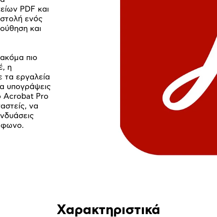
είων PDF και
οστολή ενός
λούθηση και
 ακόμα πιο
, η
ε τα εργαλεία
να υπογράψεις
ο Acrobat Pro
αστείς, να
υνδυάσεις
λέφωνο.
Χαρακτηριστικά