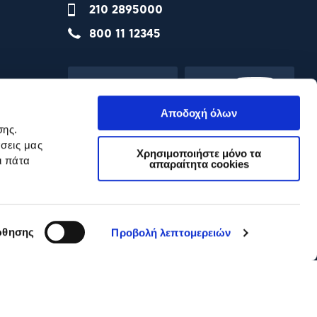
210 2895000
800 11 12345
Αποδοχή όλων
σης.
σεις μας
Χρησιμοποιήστε μόνο τα
ι πάτα
απαραίτητα cookies
θησης
Προβολή λεπτομερειών