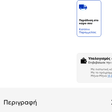
Παράδοση στο
χώρο σου
Kατόπιν
Παραγγελίας
Δεν
υπάρχουν
επιπλέον
πληροφορίες.
Υπολογισμός
Επιβεβαίωσε την 
Με πιστωτική κ
Με το πρόγραμ
Μήνα-Μήνα
14,
Περιγραφή
Αριθμός δό