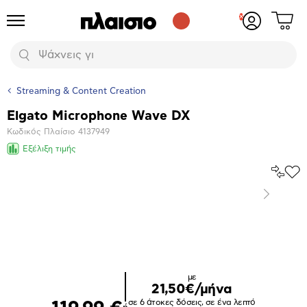
Δες
Προϊόντα
Σύνδεση
το
ή
καλάθι
εγγραφή
Αναζήτηση
σου
Streaming & Content Creation
Elgato Microphone Wave DX
Βασικά
Κωδικός Πλαίσιο
4137949
χαρακτηριστικά
Εξέλιξη τιμής
Σύγκρ
Προ
το
στα
Επόμενο
Αγα
Μεγέθυνση
φωτογραφίας
με
21,50€/μήνα
σε 6 άτοκες δόσεις, σε ένα λεπτό