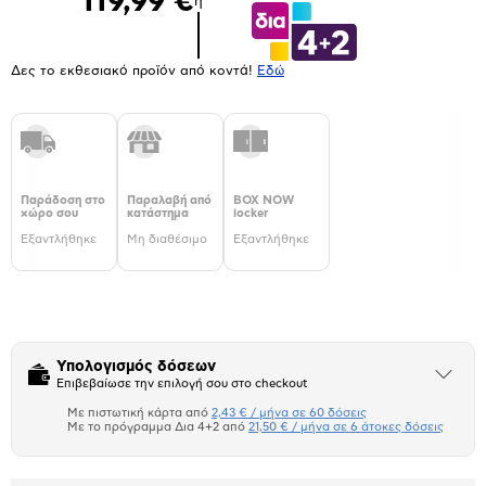
119,99 €
ή
Δες το εκθεσιακό προϊόν από κοντά!
Eδώ
Παράδοση στο
Παραλαβή από
BOX NOW
χώρο σου
κατάστημα
locker
Εξαντλήθηκε
Μη διαθέσιμο
Εξαντλήθηκε
Υπολογισμός δόσεων
Άνοιξε
Επιβεβαίωσε την επιλογή σου στο checkout
το
μπλοκ
Με πιστωτική κάρτα από
2,43 € / μήνα σε 60 δόσεις
Πιστωτική κάρτα
Με το πρόγραμμα Δια 4+2 από
21,50 € / μήνα σε 6 άτοκες δόσεις
Πλαίσιο δια 4+2