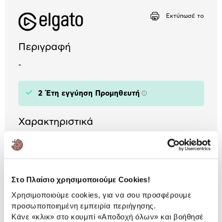
Αριθμός δόσεων
Ποσό/Μήνα
Εκτύπωσέ το
2,43 €
Περιγραφή
-
2 Έτη εγγύηση Προμηθευτή
Πληροφορίες
Χαρακτηριστικά
Απόκριση:
50 Hz - 15 KHz
Ευαισθησία:
2.5 mV/Pa, -52 dbV/Pa
Στο Πλαίσιο χρησιμοποιούμε Cookies!
Χρησιμοποιούμε cookies, για να σου προσφέρουμε
Αναλυτική
προσωποποιημένη εμπειρία περιήγησης.
Αναλυτική παρουσίαση
Κάνε «κλικ» στο κουμπί
«Αποδοχή όλων»
και βοήθησέ
παρουσίαση