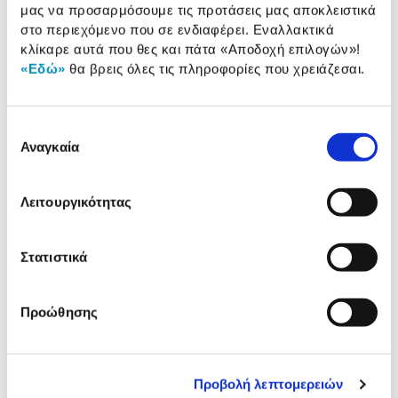
μας να προσαρμόσουμε τις προτάσεις μας αποκλειστικά
Προδιαγραφές
στο περιεχόμενο που σε ενδιαφέρει. Εναλλακτικά
Χαρακτηριστικά
κλίκαρε αυτά που θες και πάτα
«Αποδοχή επιλογών»
!
προϊόντος
«Εδώ»
θα βρεις όλες τις πληροφορίες που χρειάζεσαι.
Αξιολογήσεις
Αξιολογήσεις
Επιλογή
Αναγκαία
συγκατάθεσης
Δες τι κλίκαραν όσοι είδαν το ίδιο
προϊόν με εσένα!
Λειτουργικότητας
Στατιστικά
Προώθησης
Προβολή λεπτομερειών
Elgato Wave 3 Microphone
Elgato Wave Mic Arm (Lo