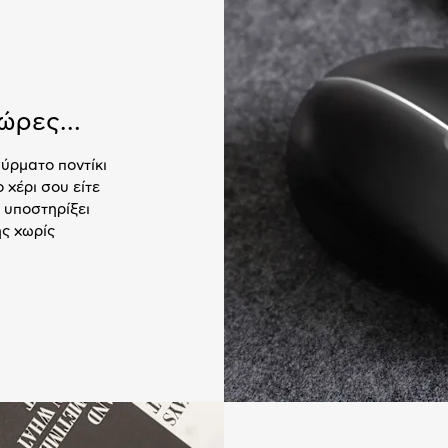
α ώρες…
ύρματο ποντίκι
 χέρι σου είτε
α υποστηρίξει
ης χωρίς