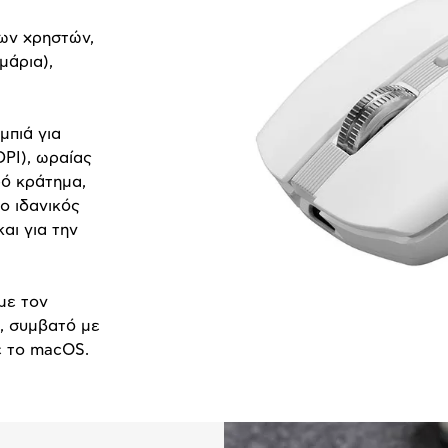
ων χρηστών,
μάρια),
μπιά για
DPI), ωραίας
ρό κράτημα,
 ο ιδανικός
αι για την
με τον
), συμβατό με
ε το macOS.