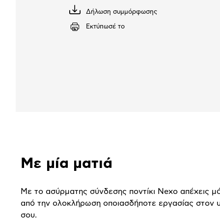
το
Δήλωση συμμόρφωσης
Κατέβασέ
το
Εκτύπωσέ το
Αναλυτική
Με μία ματιά
παρουσίαση
Με το ασύρματης σύνδεσης ποντίκι Nexo απέχεις μ
από την ολοκλήρωση οποιασδήποτε εργασίας στον 
σου.