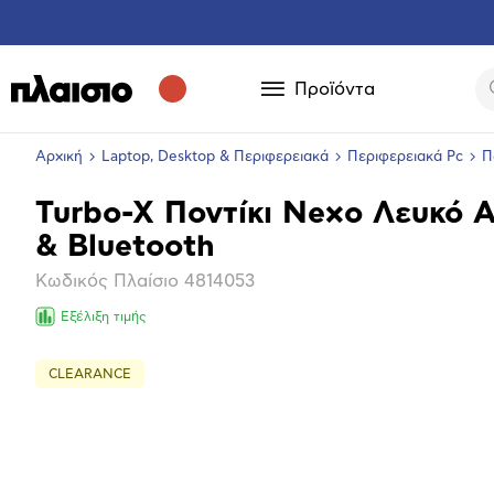
Προϊόντα
Αρχική
Laptop, Desktop & Περιφερειακά
Περιφερειακά Pc
Π
Turbo-X Ποντίκι Nexo Λευκό 
Βασικά
& Bluetooth
χαρακτηριστικά
Κωδικός Πλαίσιο
4814053
Εξέλιξη τιμής
CLEARANCE
Επόμενο
Μεγέθ
φωτογ