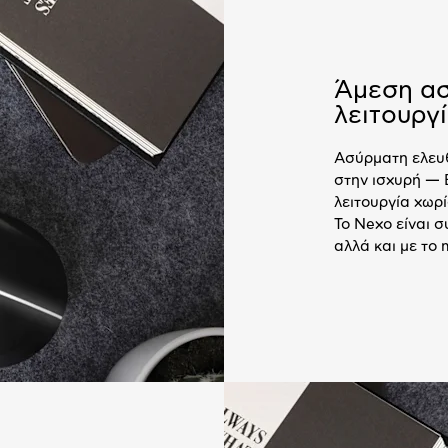
Άμεση ασ
λειτουργ
Ασύρματη ελευθ
στην ισχυρή — 
λειτουργία χωρ
Το Nexo είναι 
αλλά και με το