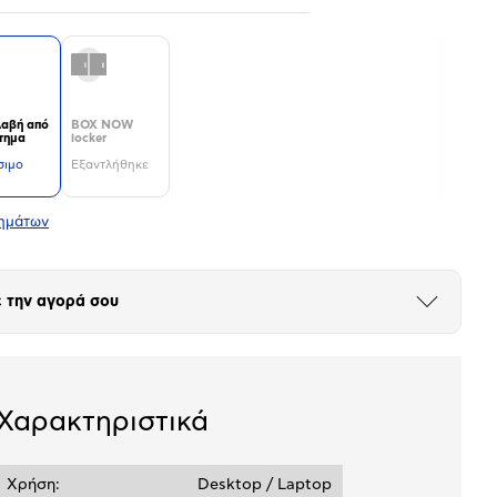
αβή από
BOX NOW
τημα
locker
σιμο
Εξαντλήθηκε
τημάτων
 την αγορά σου
Άνοιξε
το
μπλοκ
Χαρακτηριστικά
Χρήση:
Desktop / Laptop