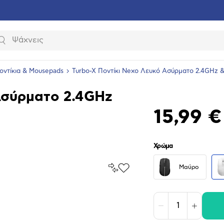
Αναζήτηση
οντίκια & Mousepads
Turbo-X Ποντίκι Nexo Λευκό Ασύρματο 2.4GHz &
Ασύρματο 2.4GHz
15,99 €
Χρώμα
Σύγκρινέ
Μαύρο
Προσθήκη
το
στα
Αγαπημένα
υνση
ραφίας
Μείωση
Αύξηση