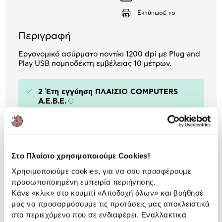
Κατέβασέ
το
Εκτύπωσέ το
Περιγραφή
Εργονομικό ασύρματο ποντίκι 1200 dpi με Plug and
Play USB πομποδέκτη εμβέλειας 10 μέτρων.
2 Έτη εγγύηση ΠΛΑΙΣΙΟ COMPUTERS
A.E.B.E.
Πληροφορίες
Χαρακτηριστικά
Χρήση:
Desktop / Laptop
Στο Πλαίσιο χρησιμοποιούμε Cookies!
Χρησιμοποιούμε cookies, για να σου προσφέρουμε
Σύνδεση:
Ασύρματη
προσωποποιημένη εμπειρία περιήγησης.
Τεχνολογία Ανάγνωσης:
Optical
Κάνε «κλικ» στο κουμπί
«Αποδοχή όλων»
και βοήθησέ
μας να προσαρμόσουμε τις προτάσεις μας αποκλειστικά
Μέγιστο Dpi:
1200
στο περιεχόμενο που σε ενδιαφέρει. Εναλλακτικά