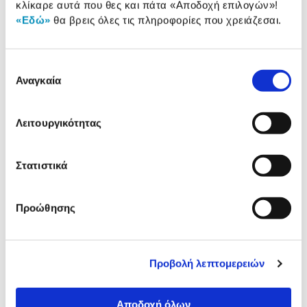
κλίκαρε αυτά που θες και πάτα
«Αποδοχή επιλογών»
!
«Εδώ»
θα βρεις όλες τις πληροφορίες που χρειάζεσαι.
Αναλυτική
Αναλυτική παρουσίαση
παρουσίαση
Επιλογή
Αναγκαία
Προδιαγραφές
συγκατάθεσης
Χαρακτηριστικά
προϊόντος
Λειτουργικότητας
Αξιολογήσεις
Αξιολογήσεις
Στατιστικά
Κάτι μας λέει πως τα παρακάτω
προϊόντα σε ενδιαφέρουν!
Προώθησης
Προβολή λεπτομερειών
Αποδοχή όλων