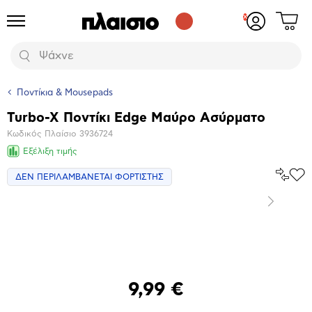
Δες
Προϊόντα
Σύνδεση
το
ή
καλάθι
εγγραφή
Αναζήτηση
σου
Ποντίκια & Mousepads
Turbo-X Ποντίκι Edge Μαύρο Ασύρματο
Βασικά
Κωδικός Πλαίσιο
3936724
χαρακτηριστικά
Εξέλιξη τιμής
Σύγκρ
ΔΕΝ ΠΕΡΙΛΑΜΒΑΝΕΤΑΙ ΦΟΡΤΙΣΤΗΣ
Προ
το
στα
Αγα
Επόμενο
Μεγέθυνση
φωτογραφίας
9,99 €