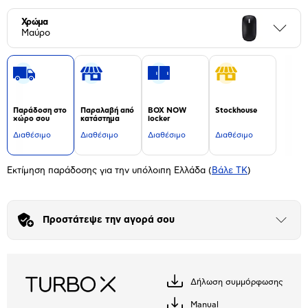
Χρώμα
Περι
Μαύρο
Παράδοση στο
Παραλαβή από
BOX NOW
Stockhouse
χώρο σου
κατάστημα
locker
Διαθέσιμο
Διαθέσιμο
Διαθέσιμο
Διαθέσιμο
Εκτίμηση παράδοσης για την υπόλοιπη Ελλάδα
(
Βάλε ΤΚ
)
Προστάτεψε την αγορά σου
Άνοιξε
το
μπλοκ
Δήλωση συμμόρφωσης
Κατέβασέ
το
Manual