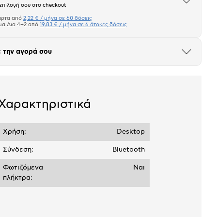
Άνοιξε
επιλογή σου στο checkout
το
μπλοκ
άρτα από
2,22 € / μήνα σε 60 δόσεις
Πιστωτική κάρτα
μα Δια 4+2 από
19,83 € / μήνα σε 6 άτοκες δόσεις
Πλαίσιο δια 4+2
 την αγορά σου
Άνοιξε
το
σεων
Ποσό/Μήνα
μπλοκ
2,22 €
Χαρακτηριστικά
Χρήση:
Desktop
Σύνδεση:
Bluetooth
Φωτιζόμενα
Ναι
πλήκτρα: