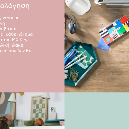
ρολόγηση
ίνεται με
ένη
ρυβο και
σαι κάθε πάτημα
α του MX Keys
λλική πλάκα,
ευή που δεν θα