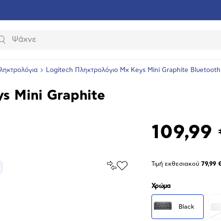
Αναζήτηση
ληκτρολόγια
Logitech Πληκτρολόγιο Mx Keys Mini Graphite Bluetooth
s Mini Graphite
109,99
Σύγκρινέ
Τιμή εκθεσιακού
79,99 
Προσθήκη
το
στα
Αγαπημένα
Χρώμα
υνση
ραφίας
Black