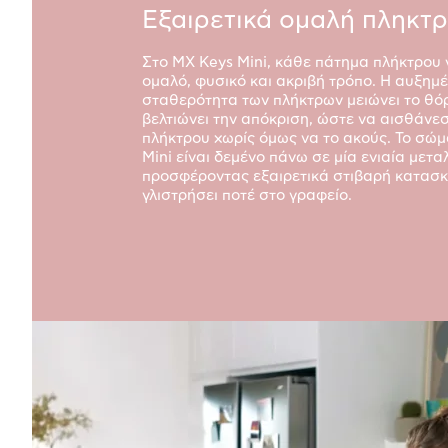
Εξαιρετικά ομαλή πληκτ
Στο MX Keys Mini, κάθε πάτημα πλήκτρου γ
ομαλό, φυσικό και ακριβή τρόπο. Η αυξημ
σταθερότητα των πλήκτρων μειώνει το θό
βελτιώνει την απόκριση, ώστε να αισθάνε
πλήκτρου χωρίς όμως να το ακούς. Το σώμ
Mini είναι δεμένο πάνω σε μία ενιαία μετα
προσφέροντας εξαιρετικά στιβαρή κατασκ
γλιστρήσει ποτέ στο γραφείο.