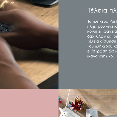
Τέλεια π
Τα πλήκτρα Per
πλήκτρου γίνετα
κοίλη επιφάνει
δαχτύλων και ο
τέλεια αίσθηση
του πλήκτρου κα
επίστρωση ώστε
ικανοποιητικό.