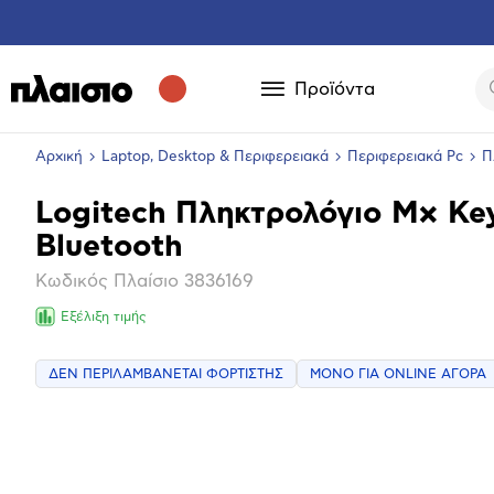
Προϊόντα
Αρχική
Laptop, Desktop & Περιφερειακά
Περιφερειακά Pc
Π
Logitech Πληκτρολόγιο Mx Key
Βασικά
Bluetooth
χαρακτηριστικά
Κωδικός Πλαίσιο
3836169
Εξέλιξη τιμής
ΔΕΝ ΠΕΡΙΛΑΜΒΑΝΕΤΑΙ ΦΟΡΤΙΣΤΗΣ
ΜΟΝΟ ΓΙΑ ONLINE ΑΓΟΡΑ
Επόμενο
Μεγέθ
φωτογ