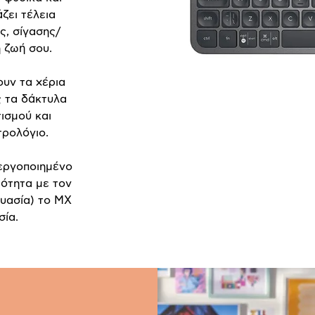
ζει τέλεια
, σίγασης/
 ζωή σου.
ουν τα χέρια
ς τα δάκτυλα
ισμού και
τρολόγιο.
νεργοποιημένο
τότητα με τον
ευασία) το MX
σία.