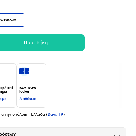
Windows
Προσθήκη
αβή από
BOX NOW
τημα
locker
σιμο
Διαθέσιμο
ια την υπόλοιπη Ελλάδα
(
Βάλε ΤΚ
)
 δόσεων