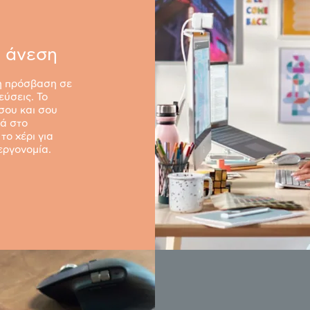
α άνεση
λη πρόσβαση σε
εύσεις. Το
σου και σου
τά στο
το χέρι για
εργονομία.