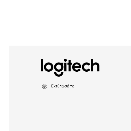
Εκτύπωσέ το