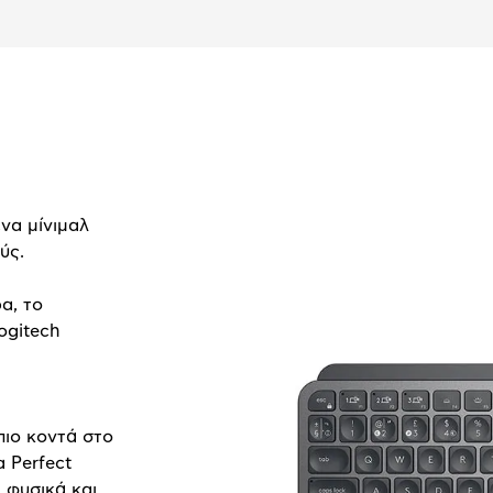
ένα μίνιμαλ
ύς.
α, το
ogitech
πιο κοντά στο
 Perfect
 φυσικά και