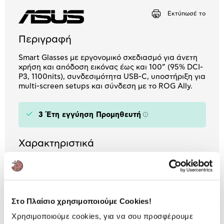
Εκτύπωσέ το
Αριθμός δόσεων
Ποσό/Μήνα
8,07 €
Περιγραφή
Smart Glasses με εργονομικό σχεδιασμό για άνετη
χρήση και απόδοση εικόνας έως και 100” (95% DCI-
P3, 1100nits), συνδεσιμότητα USB-C, υποστήριξη για
multi-screen setups και σύνδεση με το ROG Ally.
3 Έτη εγγύηση Προμηθευτή
Πληροφορίες
Χαρακτηριστικά
Ανάλυση:
1920 x 1080
Τύπος Panel:
OLED
Στο Πλαίσιο χρησιμοποιούμε Cookies!
Ενσωματωμένα Ηχεία:
Ναι
Χρησιμοποιούμε cookies, για να σου προσφέρουμε