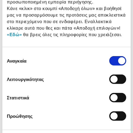
προσωποποιημένη εμπειρία περιήγησης.
Κάνε «κλικ» στο κουμπί
«Αποδοχή όλων»
και βοήθησέ
Αναλυτική
μας να προσαρμόσουμε τις προτάσεις μας αποκλειστικά
Αναλυτική παρουσίαση
παρουσίαση
στο περιεχόμενο που σε ενδιαφέρει. Εναλλακτικά
κλίκαρε αυτά που θες και πάτα
«Αποδοχή επιλογών»
!
Προδιαγραφές
«Εδώ»
θα βρεις όλες τις πληροφορίες που χρειάζεσαι.
Χαρακτηριστικά
προϊόντος
Αξιολογήσεις
Επιλογή
Αξιολογήσεις
Αναγκαία
συγκατάθεσης
Λειτουργικότητας
Δες τι κλίκαραν όσοι είδαν το ίδιο
προϊόν με εσένα!
Στατιστικά
Προώθησης