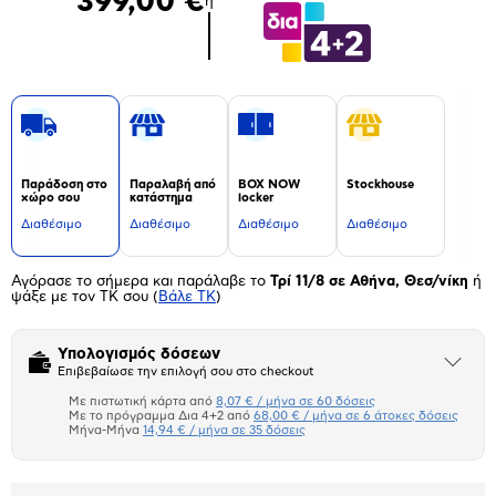
399,00 €
ή
Παράδοση στο
Παραλαβή από
BOX NOW
Stockhouse
χώρο σου
κατάστημα
locker
Διαθέσιμο
Διαθέσιμο
Διαθέσιμο
Διαθέσιμο
Αγόρασε το σήμερα και παράλαβε το
Τρί 11/8 σε Αθήνα, Θεσ/νίκη
ή
ψάξε με τον ΤΚ σου
(
Βάλε ΤΚ
)
Υπολογισμός δόσεων
Άνοιξε
Επιβεβαίωσε την επιλογή σου στο checkout
το
μπλοκ
Με πιστωτική κάρτα από
8,07 € / μήνα σε 60 δόσεις
Πιστωτική κάρτα
Με το πρόγραμμα Δια 4+2 από
68,00 € / μήνα σε 6 άτοκες δόσεις
Μήνα-Μήνα
14,94 € / μήνα σε 35 δόσεις
Πλαίσιο δια 4+2
Μήνα Μήνα