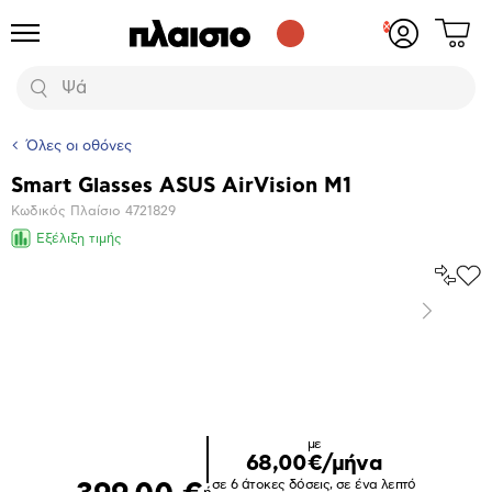
Δες
Προϊόντα
Σύνδεση
το
ή
καλάθι
εγγραφή
Αναζήτηση
σου
Όλες οι οθόνες
Smart Glasses ASUS AirVision M1
Βασικά
Κωδικός Πλαίσιο
4721829
χαρακτηριστικά
Εξέλιξη τιμής
Σύγκρ
Προ
το
στα
Επόμενο
Αγα
Μεγέθυνση
φωτογραφίας
Επόμενο
με
68,00€/μήνα
σε 6 άτοκες δόσεις, σε ένα λεπτό