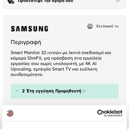
Προστάτεψε την αγορά σου
Μήνα Μήνα
Άνοιξε
το
μπλοκ
Αριθμός δόσεων
Ποσό/Μήνα
10,09 €
Εκτύπωσέ το
Περιγραφή
Smart Monitor 32 ιντσών με λεπτό σχεδιασμό και
κάμερα SlimFit, για πρόσβαση στα εργαλεία
εργασίας σου χωρίς υπολογιστή, με 4K AI
Upscaling, εμπειρία Smart TV και ευέλικτη
συνδεσιμότητα.
2 Έτη εγγύηση Προμηθευτή
Πληροφορίες
Χαρακτηριστικά
Ανάλυση:
3840 x 2160