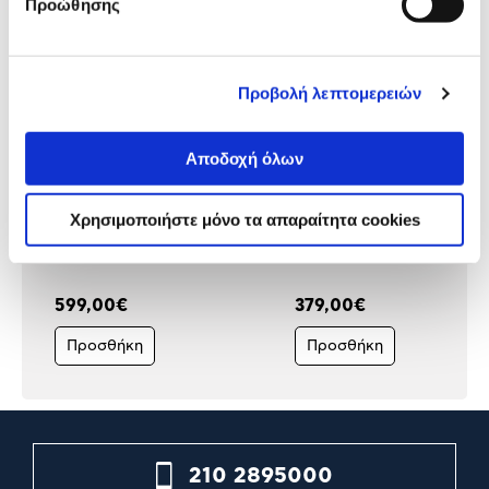
Προώθησης
Προβολή λεπτομερειών
Αποδοχή όλων
Χρησιμοποιήστε μόνο τα απαραίτητα cookies
Samsung Monitor 32" Smart
Samsung Monitor 32" Sma
M8 M80F
M7 M70F Black
599,00€
379,00€
Προσθήκη
Προσθήκη
210 2895000