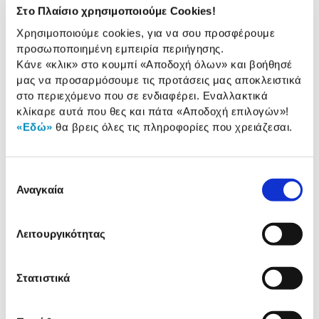
Τηλεοπτικός δέκτης:
Όχι
Στο Πλαίσιο χρησιμοποιούμε Cookies!
Χρησιμοποιούμε cookies, για να σου προσφέρουμε
Τύπος Panel:
VA
προσωποποιημένη εμπειρία περιήγησης.
Χρόνος Απόκρισης:
4 ms
Κάνε «κλικ» στο κουμπί
«Αποδοχή όλων»
και βοήθησέ
μας να προσαρμόσουμε τις προτάσεις μας αποκλειστικά
στο περιεχόμενο που σε ενδιαφέρει. Εναλλακτικά
κλίκαρε αυτά που θες και πάτα
«Αποδοχή επιλογών»
!
Αναλυτική
«Εδώ»
θα βρεις όλες τις πληροφορίες που χρειάζεσαι.
Αναλυτική παρουσίαση
παρουσίαση
Προδιαγραφές
Επιλογή
Χαρακτηριστικά
προϊόντος
Αναγκαία
συγκατάθεσης
Αξιολογήσεις
Αξιολογήσεις
Λειτουργικότητας
Στατιστικά
Κάτι μας λέει πως τα παρακάτω
προϊόντα σε ενδιαφέρουν!