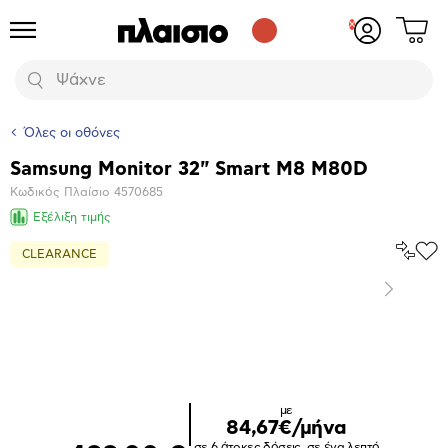
Δες
Προϊόντα
Σύνδεση
το
ή
καλάθι
εγγραφή
Αναζήτηση
σου
Όλες οι οθόνες
Samsung Monitor 32" Smart Μ8 M80D
Βασικά
Κωδικός Πλαίσιο
4570685
χαρακτηριστικά
Εξέλιξη τιμής
Σύγκρ
CLEARANCE
Προ
το
στα
Αγα
Επόμενο
Μεγέθυνση
φωτογραφίας
Επόμενο
με
84,67€/μήνα
σε 6 άτοκες δόσεις, σε ένα λεπτό